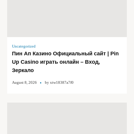
Uncategorized
Пин Ап Казино Официальный сайт | Pin
Up Casino играть онлайн – Вход,
Зеркало
August 8, 2026
by
xtw18387a7f0