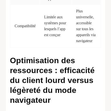
Plus
Limitée aux
universelle,
systèmes pour
accessible
Compatibilité
lesquels l’app
sur tous les
est conçue
appareils via
navigateur
Optimisation des
ressources : efficacité
du client lourd versus
légèreté du mode
navigateur