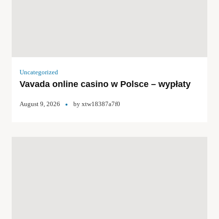
Uncategorized
Vavada online casino w Polsce – wypłaty
August 9, 2026
by
xtw18387a7f0