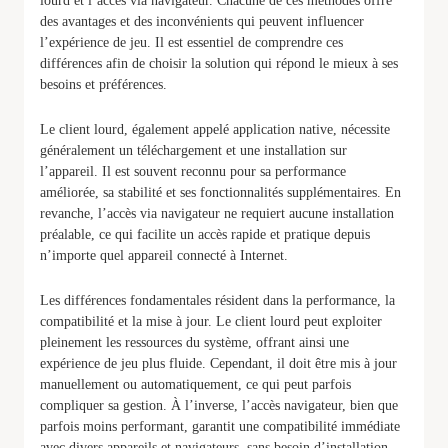
lourd et l’accès via navigateur. Chacune de ces méthodes offre
des avantages et des inconvénients qui peuvent influencer
l’expérience de jeu. Il est essentiel de comprendre ces
différences afin de choisir la solution qui répond le mieux à ses
besoins et préférences.
Le client lourd, également appelé application native, nécessite
généralement un téléchargement et une installation sur
l’appareil. Il est souvent reconnu pour sa performance
améliorée, sa stabilité et ses fonctionnalités supplémentaires. En
revanche, l’accès via navigateur ne requiert aucune installation
préalable, ce qui facilite un accès rapide et pratique depuis
n’importe quel appareil connecté à Internet.
Les différences fondamentales résident dans la performance, la
compatibilité et la mise à jour. Le client lourd peut exploiter
pleinement les ressources du système, offrant ainsi une
expérience de jeu plus fluide. Cependant, il doit être mis à jour
manuellement ou automatiquement, ce qui peut parfois
compliquer sa gestion. À l’inverse, l’accès navigateur, bien que
parfois moins performant, garantit une compatibilité immédiate
avec divers appareils et navigateurs, sans besoin d’installation