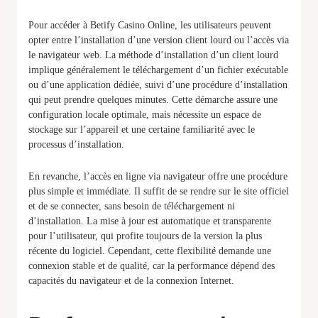
Pour accéder à Betify Casino Online, les utilisateurs peuvent
opter entre l’installation d’une version client lourd ou l’accès via
le navigateur web. La méthode d’installation d’un client lourd
implique généralement le téléchargement d’un fichier exécutable
ou d’une application dédiée, suivi d’une procédure d’installation
qui peut prendre quelques minutes. Cette démarche assure une
configuration locale optimale, mais nécessite un espace de
stockage sur l’appareil et une certaine familiarité avec le
processus d’installation.
En revanche, l’accès en ligne via navigateur offre une procédure
plus simple et immédiate. Il suffit de se rendre sur le site officiel
et de se connecter, sans besoin de téléchargement ni
d’installation. La mise à jour est automatique et transparente
pour l’utilisateur, qui profite toujours de la version la plus
récente du logiciel. Cependant, cette flexibilité demande une
connexion stable et de qualité, car la performance dépend des
capacités du navigateur et de la connexion Internet.