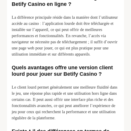
Betify Casino en ligne ?
La différence principale réside dans la manière dont l’utilisateur
accède au casino : l’application lourde doit être téléchargée et
installée sur l’appareil, ce qui peut offrir de meilleures
performances et fonctionnalités. En revanche, l’accès via
navigateur ne nécessite pas de téléchargement ; il suffit d’ouvrir
une page web pour jouer, ce qui est plus pratique pour une
utilisation immédiate et sur différents appareils.
Quels avantages offre une version client
lourd pour jouer sur Betify Casino ?
Le client lourd permet généralement une meilleure fluidité dans
le jeu, une réponse plus rapide et une utilisation hors ligne dans
certains cas. Il peut aussi offrir une interface plus riche et des
fonctionnalités avancées, ce qui peut améliorer l’expérience de
jeu pour ceux qui recherchent la performance et une utilisation
régulière de la plateforme.