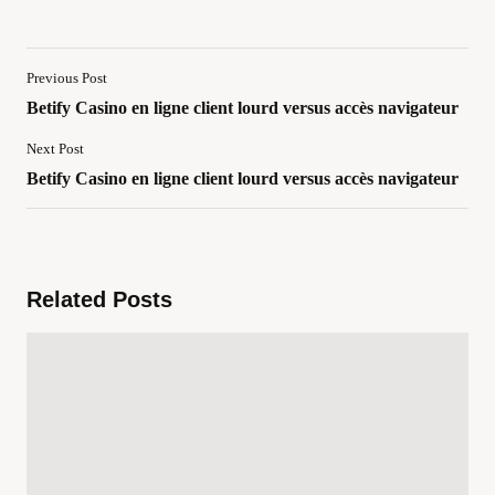
Previous Post
Betify Casino en ligne client lourd versus accès navigateur
Next Post
Betify Casino en ligne client lourd versus accès navigateur
Related Posts