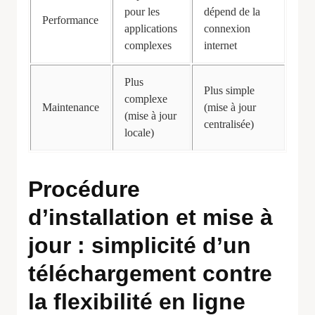
pour les
dépend de la
Performance
applications
connexion
complexes
internet
Plus
Plus simple
complexe
Maintenance
(mise à jour
(mise à jour
centralisée)
locale)
Procédure
d’installation et mise à
jour : simplicité d’un
téléchargement contre
la flexibilité en ligne