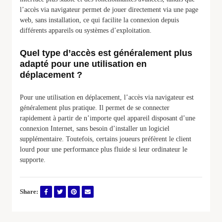
l’accès via navigateur permet de jouer directement via une page
web, sans installation, ce qui facilite la connexion depuis
différents appareils ou systèmes d’exploitation.
Quel type d’accès est généralement plus
adapté pour une utilisation en
déplacement ?
Pour une utilisation en déplacement, l’accès via navigateur est
généralement plus pratique. Il permet de se connecter
rapidement à partir de n’importe quel appareil disposant d’une
connexion Internet, sans besoin d’installer un logiciel
supplémentaire. Toutefois, certains joueurs préfèrent le client
lourd pour une performance plus fluide si leur ordinateur le
supporte.
Share: