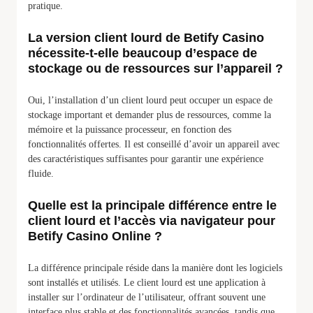
pratique.
La version client lourd de Betify Casino
nécessite-t-elle beaucoup d’espace de
stockage ou de ressources sur l’appareil ?
Oui, l’installation d’un client lourd peut occuper un espace de
stockage important et demander plus de ressources, comme la
mémoire et la puissance processeur, en fonction des
fonctionnalités offertes. Il est conseillé d’avoir un appareil avec
des caractéristiques suffisantes pour garantir une expérience
fluide.
Quelle est la principale différence entre le
client lourd et l’accès via navigateur pour
Betify Casino Online ?
La différence principale réside dans la manière dont les logiciels
sont installés et utilisés. Le client lourd est une application à
installer sur l’ordinateur de l’utilisateur, offrant souvent une
interface plus stable et des fonctionnalités avancées, tandis que