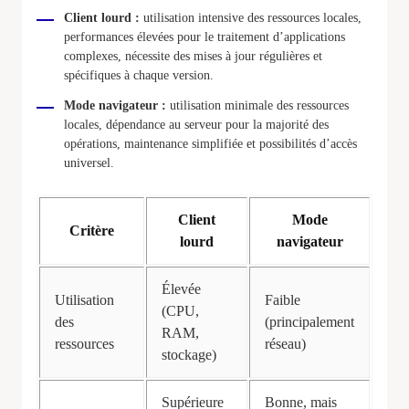
Client lourd :
utilisation intensive des ressources locales,
performances élevées pour le traitement d’applications
complexes, nécessite des mises à jour régulières et
spécifiques à chaque version.
Mode navigateur :
utilisation minimale des ressources
locales, dépendance au serveur pour la majorité des
opérations, maintenance simplifiée et possibilités d’accès
universel.
Client
Mode
Critère
lourd
navigateur
Élevée
Utilisation
Faible
(CPU,
des
(principalement
RAM,
ressources
réseau)
stockage)
Supérieure
Bonne, mais