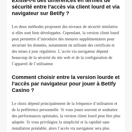
Existe-t-il des différences en termes de
sécurité entre l’accès via client lourd et via
navigateur sur Betify ?
Les deux méthodes proposent des niveaux de sécurité similaires
si elles sont bien développées. Cependant, la version client lourd
peut permettre d’introduire des mesures supplémentaires pour
sécuriser les données, notamment en utilisant des certificats et
des mises à jour régulières. L’accès via navigateur dépend
beaucoup de la sécurité du site web et de la configuration de
l’appareil de l’utilisateur.
Comment choisir entre la version lourde et
l’accès par navigateur pour jouer à Betify
Casino ?
Le choix dépend principalement de la fréquence d’utilisation et
de la préférence personnelle. Si vous jouez souvent et souhaitez
des performances optimales, la version client lourd peut être plus
adaptée. Si vous privilégiez la simplicité et la rapidité sans
installation préalable, alors l’accès via navigateur sera plus