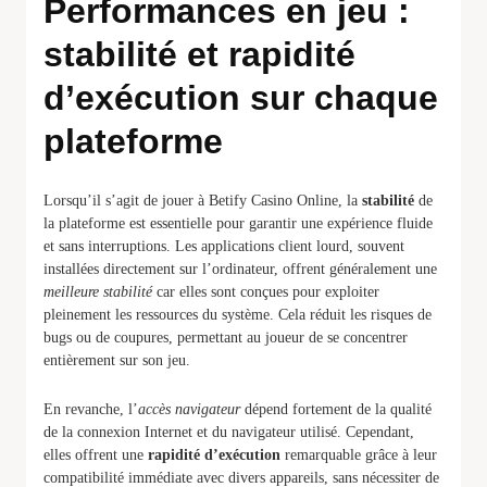
Performances en jeu :
stabilité et rapidité
d’exécution sur chaque
plateforme
Lorsqu’il s’agit de jouer à Betify Casino Online, la
stabilité
de
la plateforme est essentielle pour garantir une expérience fluide
et sans interruptions. Les applications client lourd, souvent
installées directement sur l’ordinateur, offrent généralement une
meilleure stabilité
car elles sont conçues pour exploiter
pleinement les ressources du système. Cela réduit les risques de
bugs ou de coupures, permettant au joueur de se concentrer
entièrement sur son jeu.
En revanche, l’
accès navigateur
dépend fortement de la qualité
de la connexion Internet et du navigateur utilisé. Cependant,
elles offrent une
rapidité d’exécution
remarquable grâce à leur
compatibilité immédiate avec divers appareils, sans nécessiter de