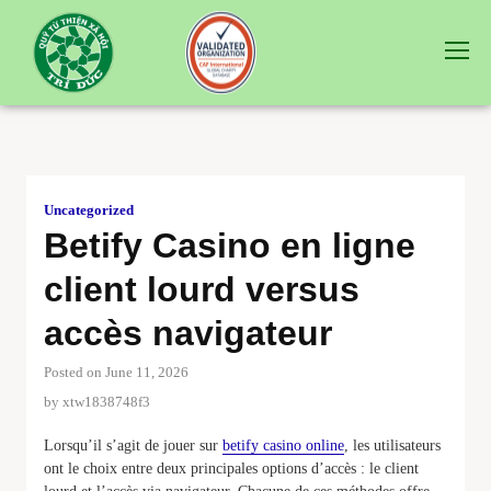
Uncategorized
Betify Casino en ligne
client lourd versus
accès navigateur
Posted on June 11, 2026
by
xtw1838748f3
Lorsqu’il s’agit de jouer sur
betify casino online
, les utilisateurs
ont le choix entre deux principales options d’accès : le client