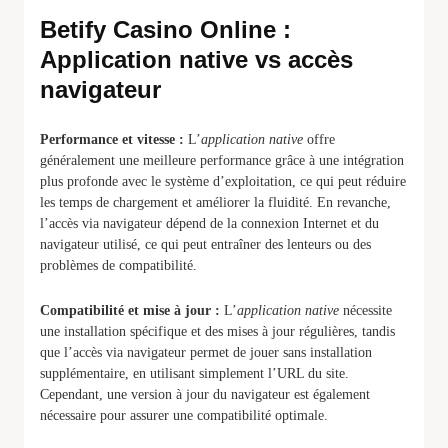
Betify Casino Online :
Application native vs accès
navigateur
Performance et vitesse :
L’
application native
offre
généralement une meilleure performance grâce à une intégration
plus profonde avec le système d’exploitation, ce qui peut réduire
les temps de chargement et améliorer la fluidité. En revanche,
l’accès via navigateur dépend de la connexion Internet et du
navigateur utilisé, ce qui peut entraîner des lenteurs ou des
problèmes de compatibilité.
Compatibilité et mise à jour :
L’
application native
nécessite
une installation spécifique et des mises à jour régulières, tandis
que l’accès via navigateur permet de jouer sans installation
supplémentaire, en utilisant simplement l’URL du site.
Cependant, une version à jour du navigateur est également
nécessaire pour assurer une compatibilité optimale.