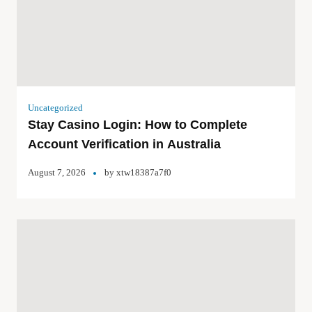
Uncategorized
Stay Casino Login: How to Complete
Account Verification in Australia
August 7, 2026
by
xtw18387a7f0