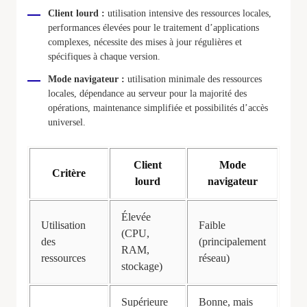
Client lourd :
utilisation intensive des ressources locales,
performances élevées pour le traitement d’applications
complexes, nécessite des mises à jour régulières et
spécifiques à chaque version.
Mode navigateur :
utilisation minimale des ressources
locales, dépendance au serveur pour la majorité des
opérations, maintenance simplifiée et possibilités d’accès
universel.
Client
Mode
Critère
lourd
navigateur
Élevée
Utilisation
Faible
(CPU,
des
(principalement
RAM,
ressources
réseau)
stockage)
Supérieure
Bonne, mais