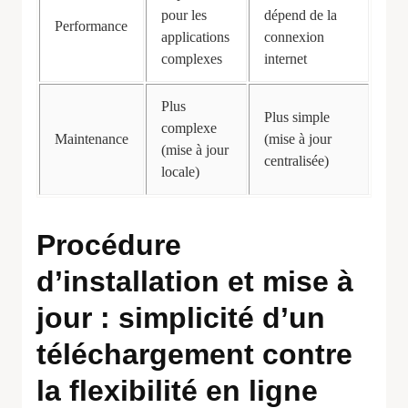
pour les
dépend de la
Performance
applications
connexion
complexes
internet
Plus
Plus simple
complexe
Maintenance
(mise à jour
(mise à jour
centralisée)
locale)
Procédure
d’installation et mise à
jour : simplicité d’un
téléchargement contre
la flexibilité en ligne