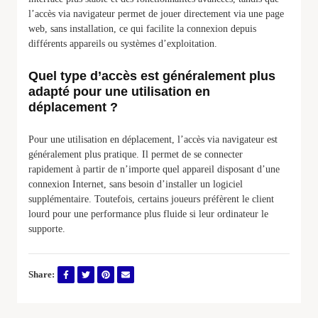
l’accès via navigateur permet de jouer directement via une page
web, sans installation, ce qui facilite la connexion depuis
différents appareils ou systèmes d’exploitation.
Quel type d’accès est généralement plus
adapté pour une utilisation en
déplacement ?
Pour une utilisation en déplacement, l’accès via navigateur est
généralement plus pratique. Il permet de se connecter
rapidement à partir de n’importe quel appareil disposant d’une
connexion Internet, sans besoin d’installer un logiciel
supplémentaire. Toutefois, certains joueurs préfèrent le client
lourd pour une performance plus fluide si leur ordinateur le
supporte.
Share: