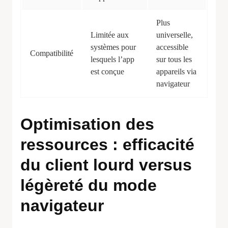
Plus
Limitée aux
universelle,
systèmes pour
accessible
Compatibilité
lesquels l’app
sur tous les
est conçue
appareils via
navigateur
Optimisation des
ressources : efficacité
du client lourd versus
légèreté du mode
navigateur