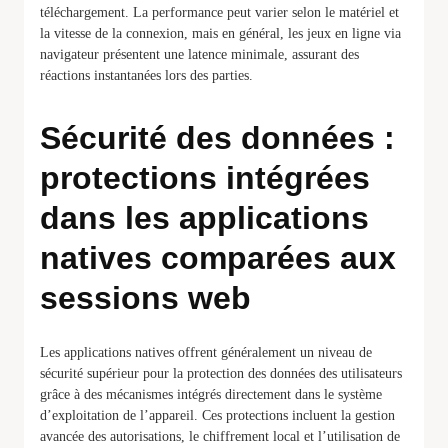
téléchargement. La performance peut varier selon le matériel et
la vitesse de la connexion, mais en général, les jeux en ligne via
navigateur présentent une latence minimale, assurant des
réactions instantanées lors des parties.
Sécurité des données :
protections intégrées
dans les applications
natives comparées aux
sessions web
Les applications natives offrent généralement un niveau de
sécurité supérieur pour la protection des données des utilisateurs
grâce à des mécanismes intégrés directement dans le système
d’exploitation de l’appareil. Ces protections incluent la gestion
avancée des autorisations, le chiffrement local et l’utilisation de