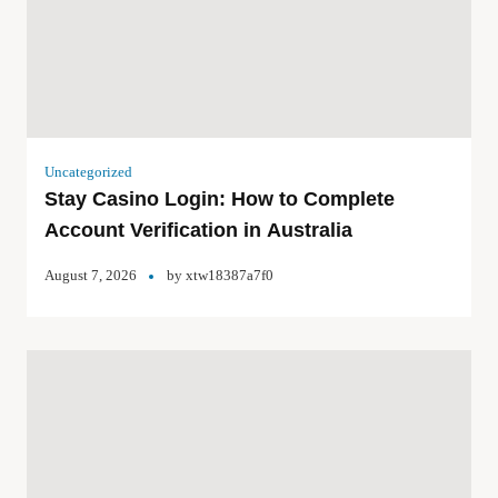
Uncategorized
Stay Casino Login: How to Complete
Account Verification in Australia
August 7, 2026
by
xtw18387a7f0