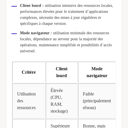
Client lourd :
utilisation intensive des ressources locales,
performances élevées pour le traitement d’applications
complexes, nécessite des mises à jour régulières et
spécifiques à chaque version.
Mode navigateur :
utilisation minimale des ressources
locales, dépendance au serveur pour la majorité des
opérations, maintenance simplifiée et possibilités d’accès
universel.
Client
Mode
Critère
lourd
navigateur
Élevée
Utilisation
Faible
(CPU,
des
(principalement
RAM,
ressources
réseau)
stockage)
Supérieure
Bonne, mais