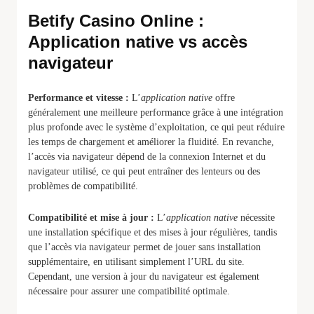
Betify Casino Online :
Application native vs accès
navigateur
Performance et vitesse :
L’
application native
offre
généralement une meilleure performance grâce à une intégration
plus profonde avec le système d’exploitation, ce qui peut réduire
les temps de chargement et améliorer la fluidité. En revanche,
l’accès via navigateur dépend de la connexion Internet et du
navigateur utilisé, ce qui peut entraîner des lenteurs ou des
problèmes de compatibilité.
Compatibilité et mise à jour :
L’
application native
nécessite
une installation spécifique et des mises à jour régulières, tandis
que l’accès via navigateur permet de jouer sans installation
supplémentaire, en utilisant simplement l’URL du site.
Cependant, une version à jour du navigateur est également
nécessaire pour assurer une compatibilité optimale.