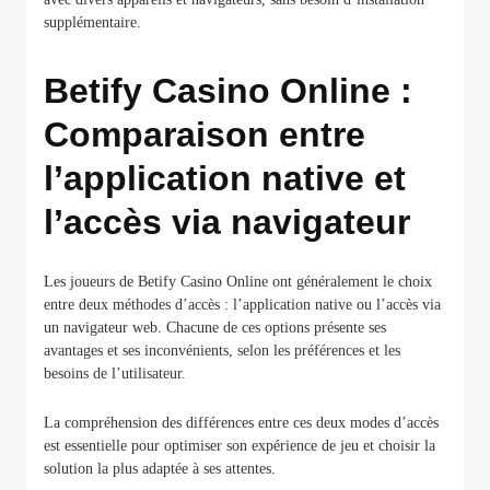
supplémentaire.
Betify Casino Online :
Comparaison entre
l’application native et
l’accès via navigateur
Les joueurs de Betify Casino Online ont généralement le choix
entre deux méthodes d’accès : l’application native ou l’accès via
un navigateur web. Chacune de ces options présente ses
avantages et ses inconvénients, selon les préférences et les
besoins de l’utilisateur.
La compréhension des différences entre ces deux modes d’accès
est essentielle pour optimiser son expérience de jeu et choisir la
solution la plus adaptée à ses attentes.