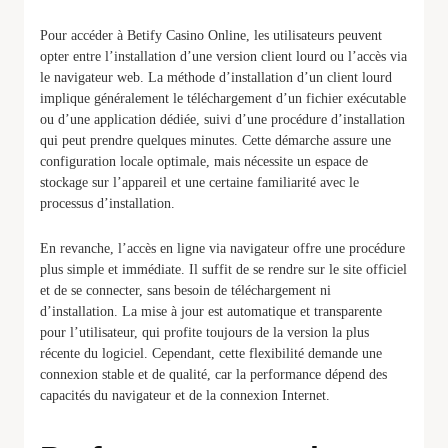
Pour accéder à Betify Casino Online, les utilisateurs peuvent
opter entre l’installation d’une version client lourd ou l’accès via
le navigateur web. La méthode d’installation d’un client lourd
implique généralement le téléchargement d’un fichier exécutable
ou d’une application dédiée, suivi d’une procédure d’installation
qui peut prendre quelques minutes. Cette démarche assure une
configuration locale optimale, mais nécessite un espace de
stockage sur l’appareil et une certaine familiarité avec le
processus d’installation.
En revanche, l’accès en ligne via navigateur offre une procédure
plus simple et immédiate. Il suffit de se rendre sur le site officiel
et de se connecter, sans besoin de téléchargement ni
d’installation. La mise à jour est automatique et transparente
pour l’utilisateur, qui profite toujours de la version la plus
récente du logiciel. Cependant, cette flexibilité demande une
connexion stable et de qualité, car la performance dépend des
capacités du navigateur et de la connexion Internet.