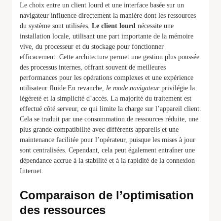
Le choix entre un client lourd et une interface basée sur un
navigateur influence directement la manière dont les ressources
du système sont utilisées.
Le client lourd
nécessite une
installation locale, utilisant une part importante de la mémoire
vive, du processeur et du stockage pour fonctionner
efficacement. Cette architecture permet une gestion plus poussée
des processus internes, offrant souvent de meilleures
performances pour les opérations complexes et une expérience
utilisateur fluide.En revanche,
le mode navigateur
privilégie la
légèreté et la simplicité d’accès. La majorité du traitement est
effectué côté serveur, ce qui limite la charge sur l’appareil client.
Cela se traduit par une consommation de ressources réduite, une
plus grande compatibilité avec différents appareils et une
maintenance facilitée pour l’opérateur, puisque les mises à jour
sont centralisées. Cependant, cela peut également entraîner une
dépendance accrue à la stabilité et à la rapidité de la connexion
Internet.
Comparaison de l’optimisation
des ressources