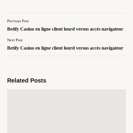
Previous Post
Betify Casino en ligne client lourd versus accès navigateur
Next Post
Betify Casino en ligne client lourd versus accès navigateur
Related Posts