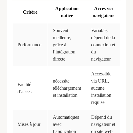
Application
Accès via
Critère
native
navigateur
Souvent
Variable,
meilleure,
dépend de la
Performance
grâce à
connexion et
l’intégration
du
directe
navigateur
Accessible
nécessite
via URL,
Facilité
téléchargement
aucune
d’accès
et installation
installation
requise
Automatiques
Dépend du
Mises à jour
avec
navigateur et
l’application
du site web