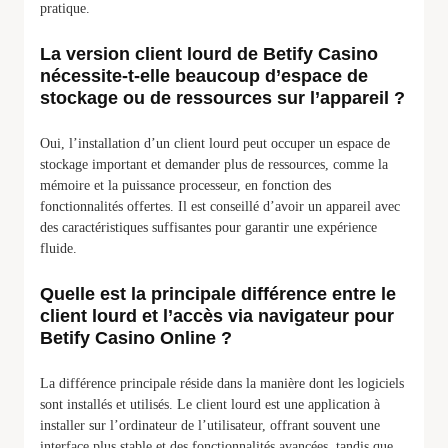
pratique.
La version client lourd de Betify Casino
nécessite-t-elle beaucoup d’espace de
stockage ou de ressources sur l’appareil ?
Oui, l’installation d’un client lourd peut occuper un espace de
stockage important et demander plus de ressources, comme la
mémoire et la puissance processeur, en fonction des
fonctionnalités offertes. Il est conseillé d’avoir un appareil avec
des caractéristiques suffisantes pour garantir une expérience
fluide.
Quelle est la principale différence entre le
client lourd et l’accès via navigateur pour
Betify Casino Online ?
La différence principale réside dans la manière dont les logiciels
sont installés et utilisés. Le client lourd est une application à
installer sur l’ordinateur de l’utilisateur, offrant souvent une
interface plus stable et des fonctionnalités avancées, tandis que