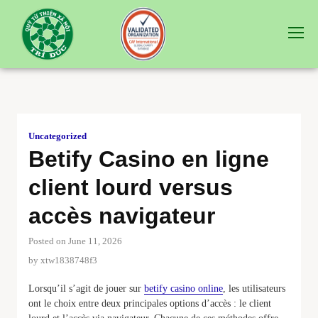
Uncategorized
Betify Casino en ligne
client lourd versus
accès navigateur
Posted on June 11, 2026
by
xtw1838748f3
Lorsqu’il s’agit de jouer sur
betify casino online
, les utilisateurs
ont le choix entre deux principales options d’accès : le client