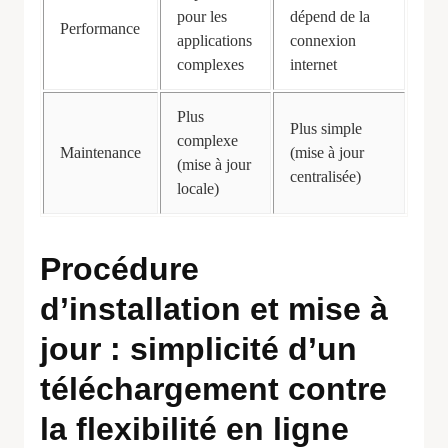
pour les
dépend de la
Performance
applications
connexion
complexes
internet
Plus
Plus simple
complexe
Maintenance
(mise à jour
(mise à jour
centralisée)
locale)
Procédure
d’installation et mise à
jour : simplicité d’un
téléchargement contre
la flexibilité en ligne