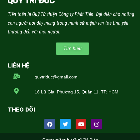
Tiền thân là Quỹ Từ thiện Công ty Phát Tiến. Đại diện cho những
con người nơi đây mang trong mình sứ mệnh lan toả tình yêu
thương đến với mọi người.
Tìm hiểu
LIÊN HỆ
quytriduc@gmail.com
16 Lữ Gia, Phường 15, Quận 11, TP. HCM
THEO DÕI