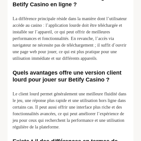
Betify Casino en ligne ?
La différence principale réside dans la manière dont l’utilisateur
accède au casino : l’application lourde doit être téléchargée et
installée sur l’appareil, ce qui peut offrir de meilleures
performances et fonctionnalités. En revanche, l’accès via
navigateur ne nécessite pas de téléchargement ; il suffit d’ouvrir
une page web pour jouer, ce qui est plus pratique pour une
utilisation immédiate et sur différents appareils.
Quels avantages offre une version client
lourd pour jouer sur Betify Casino ?
Le client lourd permet généralement une meilleure fluidité dans
le jeu, une réponse plus rapide et une utilisation hors ligne dans
certains cas. Il peut aussi offrir une interface plus riche et des
fonctionnalités avancées, ce qui peut améliorer l’expérience de
jeu pour ceux qui recherchent la performance et une utilisation
régulière de la plateforme.