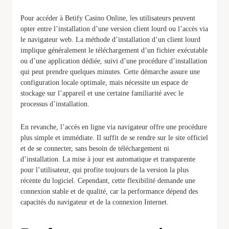
Pour accéder à Betify Casino Online, les utilisateurs peuvent
opter entre l’installation d’une version client lourd ou l’accès via
le navigateur web. La méthode d’installation d’un client lourd
implique généralement le téléchargement d’un fichier exécutable
ou d’une application dédiée, suivi d’une procédure d’installation
qui peut prendre quelques minutes. Cette démarche assure une
configuration locale optimale, mais nécessite un espace de
stockage sur l’appareil et une certaine familiarité avec le
processus d’installation.
En revanche, l’accès en ligne via navigateur offre une procédure
plus simple et immédiate. Il suffit de se rendre sur le site officiel
et de se connecter, sans besoin de téléchargement ni
d’installation. La mise à jour est automatique et transparente
pour l’utilisateur, qui profite toujours de la version la plus
récente du logiciel. Cependant, cette flexibilité demande une
connexion stable et de qualité, car la performance dépend des
capacités du navigateur et de la connexion Internet.