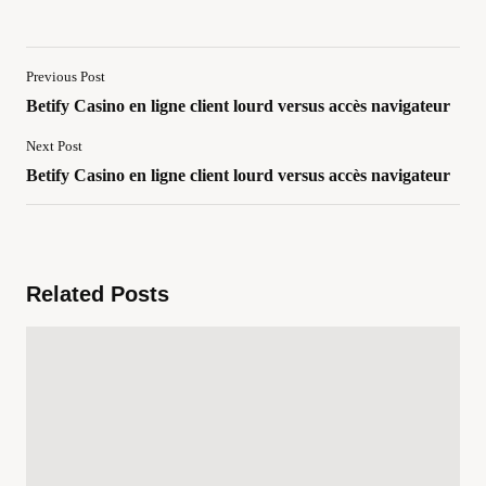
Previous Post
Betify Casino en ligne client lourd versus accès navigateur
Next Post
Betify Casino en ligne client lourd versus accès navigateur
Related Posts