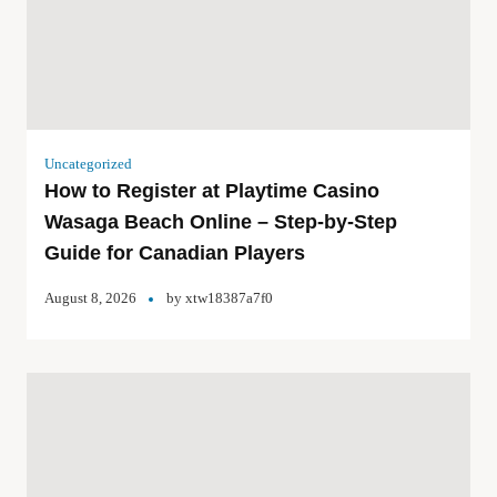
Uncategorized
How to Register at Playtime Casino
Wasaga Beach Online – Step‑by‑Step
Guide for Canadian Players
August 8, 2026
by
xtw18387a7f0