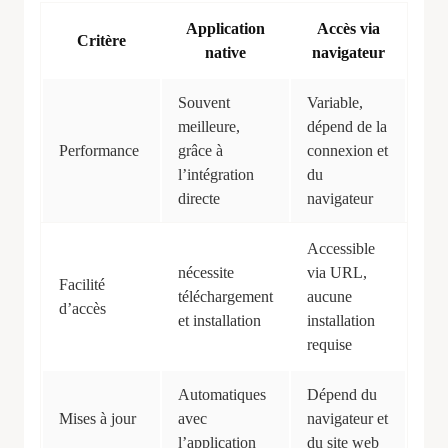
Application
Accès via
Critère
native
navigateur
Souvent
Variable,
meilleure,
dépend de la
Performance
grâce à
connexion et
l’intégration
du
directe
navigateur
Accessible
nécessite
via URL,
Facilité
téléchargement
aucune
d’accès
et installation
installation
requise
Automatiques
Dépend du
Mises à jour
avec
navigateur et
l’application
du site web