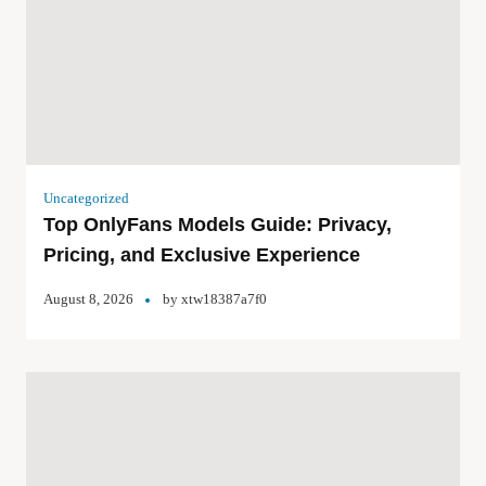
Uncategorized
Top OnlyFans Models Guide: Privacy,
Pricing, and Exclusive Experience
August 8, 2026
by
xtw18387a7f0