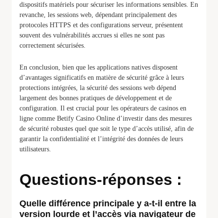
dispositifs matériels pour sécuriser les informations sensibles. En
revanche, les sessions web, dépendant principalement des
protocoles HTTPS et des configurations serveur, présentent
souvent des vulnérabilités accrues si elles ne sont pas
correctement sécurisées.
En conclusion, bien que les applications natives disposent
d’avantages significatifs en matière de sécurité grâce à leurs
protections intégrées, la sécurité des sessions web dépend
largement des bonnes pratiques de développement et de
configuration. Il est crucial pour les opérateurs de casinos en
ligne comme Betify Casino Online d’investir dans des mesures
de sécurité robustes quel que soit le type d’accès utilisé, afin de
garantir la confidentialité et l’intégrité des données de leurs
utilisateurs.
Questions-réponses :
Quelle différence principale y a-t-il entre la
version lourde et l’accès via navigateur de