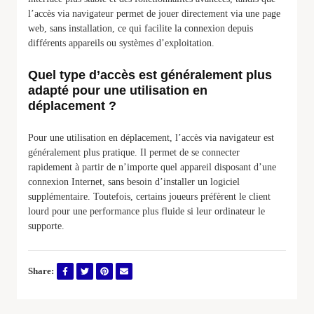
l’accès via navigateur permet de jouer directement via une page
web, sans installation, ce qui facilite la connexion depuis
différents appareils ou systèmes d’exploitation.
Quel type d’accès est généralement plus
adapté pour une utilisation en
déplacement ?
Pour une utilisation en déplacement, l’accès via navigateur est
généralement plus pratique. Il permet de se connecter
rapidement à partir de n’importe quel appareil disposant d’une
connexion Internet, sans besoin d’installer un logiciel
supplémentaire. Toutefois, certains joueurs préfèrent le client
lourd pour une performance plus fluide si leur ordinateur le
supporte.
Share: