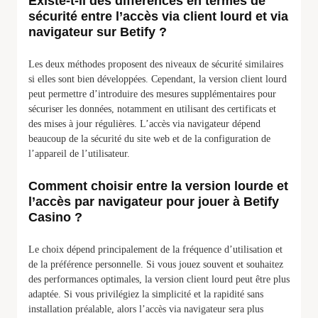
Existe-t-il des différences en termes de
sécurité entre l’accès via client lourd et via
navigateur sur Betify ?
Les deux méthodes proposent des niveaux de sécurité similaires
si elles sont bien développées. Cependant, la version client lourd
peut permettre d’introduire des mesures supplémentaires pour
sécuriser les données, notamment en utilisant des certificats et
des mises à jour régulières. L’accès via navigateur dépend
beaucoup de la sécurité du site web et de la configuration de
l’appareil de l’utilisateur.
Comment choisir entre la version lourde et
l’accès par navigateur pour jouer à Betify
Casino ?
Le choix dépend principalement de la fréquence d’utilisation et
de la préférence personnelle. Si vous jouez souvent et souhaitez
des performances optimales, la version client lourd peut être plus
adaptée. Si vous privilégiez la simplicité et la rapidité sans
installation préalable, alors l’accès via navigateur sera plus