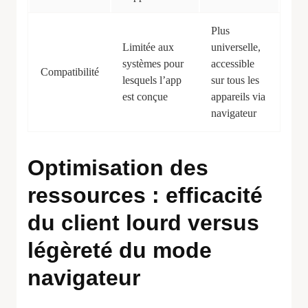
Plus
Limitée aux
universelle,
systèmes pour
accessible
Compatibilité
lesquels l’app
sur tous les
est conçue
appareils via
navigateur
Optimisation des
ressources : efficacité
du client lourd versus
légèreté du mode
navigateur