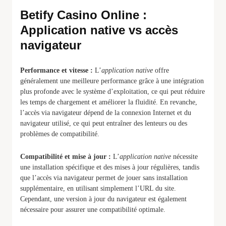
Betify Casino Online :
Application native vs accès
navigateur
Performance et vitesse :
L’
application native
offre
généralement une meilleure performance grâce à une intégration
plus profonde avec le système d’exploitation, ce qui peut réduire
les temps de chargement et améliorer la fluidité. En revanche,
l’accès via navigateur dépend de la connexion Internet et du
navigateur utilisé, ce qui peut entraîner des lenteurs ou des
problèmes de compatibilité.
Compatibilité et mise à jour :
L’
application native
nécessite
une installation spécifique et des mises à jour régulières, tandis
que l’accès via navigateur permet de jouer sans installation
supplémentaire, en utilisant simplement l’URL du site.
Cependant, une version à jour du navigateur est également
nécessaire pour assurer une compatibilité optimale.