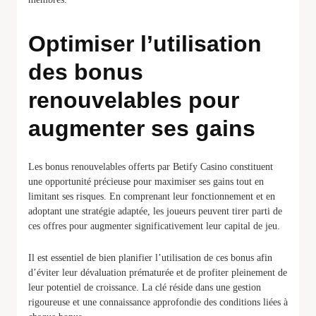
Optimiser l’utilisation
des bonus
renouvelables pour
augmenter ses gains
Les bonus renouvelables offerts par Betify Casino constituent
une opportunité précieuse pour maximiser ses gains tout en
limitant ses risques. En comprenant leur fonctionnement et en
adoptant une stratégie adaptée, les joueurs peuvent tirer parti de
ces offres pour augmenter significativement leur capital de jeu.
Il est essentiel de bien planifier l’utilisation de ces bonus afin
d’éviter leur dévaluation prématurée et de profiter pleinement de
leur potentiel de croissance. La clé réside dans une gestion
rigoureuse et une connaissance approfondie des conditions liées à