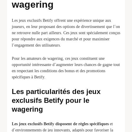
wagering
Les jeux exclusifs Betify offrent une expérience unique aux
joueurs, en leur proposant des options de divertissement que l’on
ne retrouve nulle part ailleurs. Ces jeux sont spécialement conçus
pour répondre aux exigences du marché et pour maximiser
l’engagement des utilisateurs.
Pour les amateurs de wagering, ces jeux constituent une
opportunité intéressante d’augmenter leurs chances de gagne tout
en respectant les conditions des bonus et des promotions
spécifiques à Betify.
Les particularités des jeux
exclusifs Betify pour le
wagering
Les jeux exclusifs Betify disposent de règles spécifiques
et
d’environnements de jeu innovants, adaptés pour favoriser la