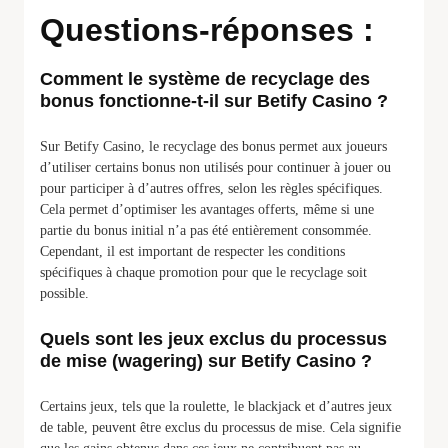
Questions-réponses :
Comment le système de recyclage des
bonus fonctionne-t-il sur Betify Casino ?
Sur Betify Casino, le recyclage des bonus permet aux joueurs
d’utiliser certains bonus non utilisés pour continuer à jouer ou
pour participer à d’autres offres, selon les règles spécifiques.
Cela permet d’optimiser les avantages offerts, même si une
partie du bonus initial n’a pas été entièrement consommée.
Cependant, il est important de respecter les conditions
spécifiques à chaque promotion pour que le recyclage soit
possible.
Quels sont les jeux exclus du processus
de mise (wagering) sur Betify Casino ?
Certains jeux, tels que la roulette, le blackjack et d’autres jeux
de table, peuvent être exclus du processus de mise. Cela signifie