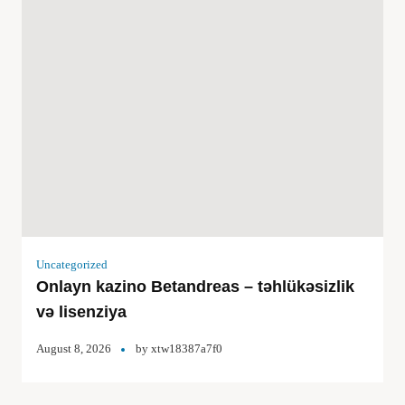
Uncategorized
Onlayn kazino Betandreas – təhlükəsizlik
və lisenziya
August 8, 2026
by
xtw18387a7f0