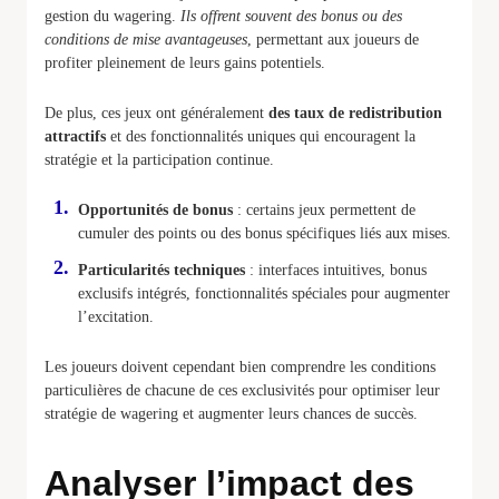
gestion du wagering.
Ils offrent souvent des bonus ou des
conditions de mise avantageuses
, permettant aux joueurs de
profiter pleinement de leurs gains potentiels.
De plus, ces jeux ont généralement
des taux de redistribution
attractifs
et des fonctionnalités uniques qui encouragent la
stratégie et la participation continue.
Opportunités de bonus
: certains jeux permettent de
cumuler des points ou des bonus spécifiques liés aux mises.
Particularités techniques
: interfaces intuitives, bonus
exclusifs intégrés, fonctionnalités spéciales pour augmenter
l’excitation.
Les joueurs doivent cependant bien comprendre les conditions
particulières de chacune de ces exclusivités pour optimiser leur
stratégie de wagering et augmenter leurs chances de succès.
Analyser l’impact des