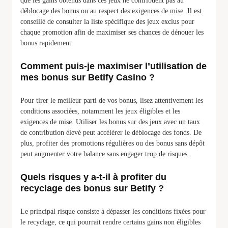
que les gains obtenus dans ces jeux ne contribuent pas au
déblocage des bonus ou au respect des exigences de mise. Il est
conseillé de consulter la liste spécifique des jeux exclus pour
chaque promotion afin de maximiser ses chances de dénouer les
bonus rapidement.
Comment puis-je maximiser l’utilisation de
mes bonus sur Betify Casino ?
Pour tirer le meilleur parti de vos bonus, lisez attentivement les
conditions associées, notamment les jeux éligibles et les
exigences de mise. Utiliser les bonus sur des jeux avec un taux
de contribution élevé peut accélérer le déblocage des fonds. De
plus, profiter des promotions régulières ou des bonus sans dépôt
peut augmenter votre balance sans engager trop de risques.
Quels risques y a-t-il à profiter du
recyclage des bonus sur Betify ?
Le principal risque consiste à dépasser les conditions fixées pour
le recyclage, ce qui pourrait rendre certains gains non éligibles