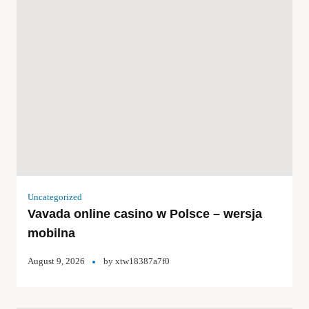
Uncategorized
Vavada online casino w Polsce – wersja
mobilna
August 9, 2026
by
xtw18387a7f0