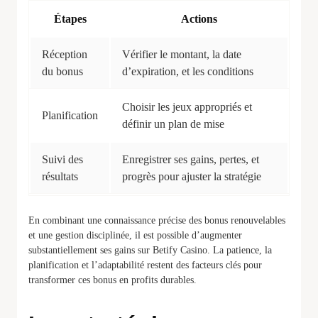
Étapes
Actions
Réception
Vérifier le montant, la date
du bonus
d’expiration, et les conditions
Choisir les jeux appropriés et
Planification
définir un plan de mise
Suivi des
Enregistrer ses gains, pertes, et
résultats
progrès pour ajuster la stratégie
En combinant une connaissance précise des bonus renouvelables
et une gestion disciplinée, il est possible d’augmenter
substantiellement ses gains sur Betify Casino. La patience, la
planification et l’adaptabilité restent des facteurs clés pour
transformer ces bonus en profits durables.