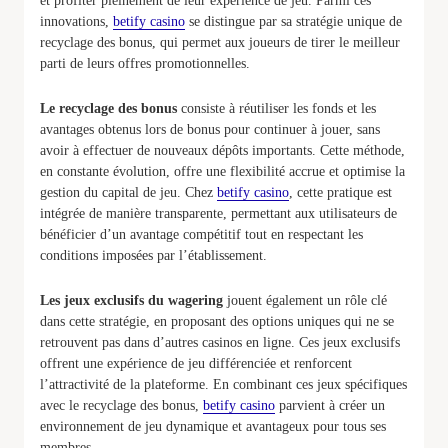
et profiter pleinement de leur expérience de jeu. Parmi ces
innovations,
betify casino
se distingue par sa stratégie unique de
recyclage des bonus, qui permet aux joueurs de tirer le meilleur
parti de leurs offres promotionnelles.
Le recyclage des bonus
consiste à réutiliser les fonds et les
avantages obtenus lors de bonus pour continuer à jouer, sans
avoir à effectuer de nouveaux dépôts importants. Cette méthode,
en constante évolution, offre une flexibilité accrue et optimise la
gestion du capital de jeu. Chez
betify casino
, cette pratique est
intégrée de manière transparente, permettant aux utilisateurs de
bénéficier d’un avantage compétitif tout en respectant les
conditions imposées par l’établissement.
Les jeux exclusifs du wagering
jouent également un rôle clé
dans cette stratégie, en proposant des options uniques qui ne se
retrouvent pas dans d’autres casinos en ligne. Ces jeux exclusifs
offrent une expérience de jeu différenciée et renforcent
l’attractivité de la plateforme. En combinant ces jeux spécifiques
avec le recyclage des bonus,
betify casino
parvient à créer un
environnement de jeu dynamique et avantageux pour tous ses
membres.