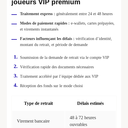
joueurs VIP premium
Traitement express :
généralement entre 24 et 48 heures
Modes de paiement rapides :
e-wallets, cartes prépayées,
et virements instantanés
Facteurs influençant les délais :
vérification d’identité,
montant du retrait, et période de demande
Soumission de la demande de retrait via le compte VIP
Vérification rapide des documents nécessaires
Traitement accéléré par l’équipe dédiée aux VIP
Réception des fonds sur le mode choisi
Type de retrait
Délais estimés
48 à 72 heures
Virement bancaire
ouvrables