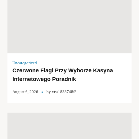
Uncategorized
Czerwone Flagi Przy Wyborze Kasyna
Internetowego Poradnik
August 6, 2026
by
xtw1838748f3