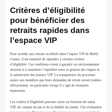
Critères d’éligibilité
pour bénéficier des
retraits rapides dans
l’espace VIP
Pour accéder aux retraits accélérés dans l’espace VIP de Betify
Casino, il est essentiel de répondre à certains critères
d’éligibilité. Ces conditions visent à garantir un environnement
sécurisé et à maintenir l’équilibre entre la gestion des risques et
la satisfaction des joueurs VIP. La transparence du processus
assure aux membres que leurs demandes de retrait seront traitées
efficacement, en particulier lorsqu’il s’agit de montants
importants.
Les critères d’éligibilité peuvent varier en fonction du statut
VIP, du volume de jeu et de la fidélité du joueur. Une évaluation