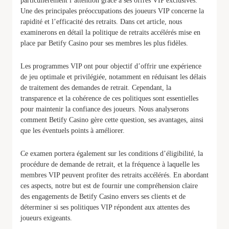
particulièrement l’attention grâce à ses offres VIP exclusives.
Une des principales préoccupations des joueurs VIP concerne la
rapidité et l’efficacité des retraits. Dans cet article, nous
examinerons en détail la politique de retraits accélérés mise en
place par Betify Casino pour ses membres les plus fidèles.
Les programmes VIP ont pour objectif d’offrir une expérience
de jeu optimale et privilégiée, notamment en réduisant les délais
de traitement des demandes de retrait. Cependant, la
transparence et la cohérence de ces politiques sont essentielles
pour maintenir la confiance des joueurs. Nous analyserons
comment Betify Casino gère cette question, ses avantages, ainsi
que les éventuels points à améliorer.
Ce examen portera également sur les conditions d’éligibilité, la
procédure de demande de retrait, et la fréquence à laquelle les
membres VIP peuvent profiter des retraits accélérés. En abordant
ces aspects, notre but est de fournir une compréhension claire
des engagements de Betify Casino envers ses clients et de
déterminer si ses politiques VIP répondent aux attentes des
joueurs exigeants.