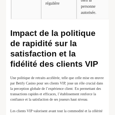
bien la
régulière
personne
autorisée.
Impact de la politique
de rapidité sur la
satisfaction et la
fidélité des clients VIP
Une politique de retraits accélérée, telle que celle mise en œuvre
par Betify Casino pour ses clients VIP, joue un rôle crucial dans
la perception globale de l’expérience client. En permettant des
transactions rapides et efficaces, l’établissement renforce la
confiance et la satisfaction de ses joueurs haut niveau.
Les clients VIP valorisent avant tout la commodité et la célérité