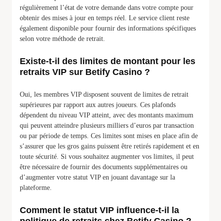
régulièrement l’état de votre demande dans votre compte pour
obtenir des mises à jour en temps réel. Le service client reste
également disponible pour fournir des informations spécifiques
selon votre méthode de retrait.
Existe-t-il des limites de montant pour les
retraits VIP sur Betify Casino ?
Oui, les membres VIP disposent souvent de limites de retrait
supérieures par rapport aux autres joueurs. Ces plafonds
dépendent du niveau VIP atteint, avec des montants maximum
qui peuvent atteindre plusieurs milliers d’euros par transaction
ou par période de temps. Ces limites sont mises en place afin de
s’assurer que les gros gains puissent être retirés rapidement et en
toute sécurité. Si vous souhaitez augmenter vos limites, il peut
être nécessaire de fournir des documents supplémentaires ou
d’augmenter votre statut VIP en jouant davantage sur la
plateforme.
Comment le statut VIP influence-t-il la