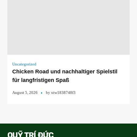
Uncategorized
Chicken Road und nachhaltiger Spielstil
für langfristigen Spaß
August 5, 2026
by
xtw1838748f3