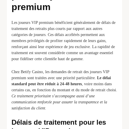
premium
Les joueurs VIP premium bénéficient généralement de délais de
traitement des retraits plus courts par rapport aux autres
catégories de joueurs. Ces délais accélérés permettent aux
membres privilégiés de profiter rapidement de leurs gains,
renforçant ainsi leur expérience de jeu exclusive. La rapidité de
traitement est souvent considérée comme un avantage essentiel
pour fidéliser cette clientèle haut de gamme.
Chez Betify Casino, les demandes de retrait des joueurs VIP
premium sont traitées avec une priorité particulière.
Le délai
standard peut être réduit à 24-48 heures
, voire moins dans
certains cas, en fonction du montant et du mode de retrait choisi.
Ce traitement prioritaire s’accompagne aussi d’une
communication renforcée pour assurer la transparence et la
satisfaction du client.
Délais de traitement pour les