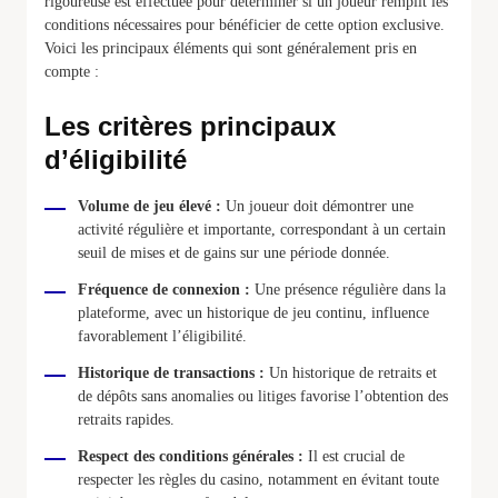
rigoureuse est effectuée pour déterminer si un joueur remplit les
conditions nécessaires pour bénéficier de cette option exclusive.
Voici les principaux éléments qui sont généralement pris en
compte :
Les critères principaux
d’éligibilité
Volume de jeu élevé :
Un joueur doit démontrer une
activité régulière et importante, correspondant à un certain
seuil de mises et de gains sur une période donnée.
Fréquence de connexion :
Une présence régulière dans la
plateforme, avec un historique de jeu continu, influence
favorablement l’éligibilité.
Historique de transactions :
Un historique de retraits et
de dépôts sans anomalies ou litiges favorise l’obtention des
retraits rapides.
Respect des conditions générales :
Il est crucial de
respecter les règles du casino, notamment en évitant toute