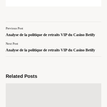
Previous Post
Analyse de la politique de retraits VIP du Casino Betify
Next Post
Analyse de la politique de retraits VIP du Casino Betify
Related Posts