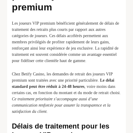
premium
Les joueurs VIP premium bénéficient généralement de délais de
traitement des retraits plus courts par rapport aux autres
catégories de joueurs. Ces délais accélérés permettent aux
membres privilégiés de profiter rapidement de leurs gains,
renforçant ainsi leur expérience de jeu exclusive. La rapidité de
traitement est souvent considérée comme un avantage essentiel
pour fidéliser cette clientèle haut de gamme.
Chez Betify Casino, les demandes de retrait des joueurs VIP
premium sont traitées avec une priorité particulière.
Le délai
standard peut être réduit à 24-48 heures
, voire moins dans
certains cas, en fonction du montant et du mode de retrait choisi.
Ce traitement prioritaire s’accompagne aussi d’une
communication renforcée pour assurer la transparence et la
satisfaction du client.
Délais de traitement pour les