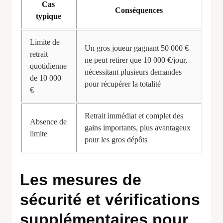
Cas
Conséquences
typique
Limite de
Un gros joueur gagnant 50 000 €
retrait
ne peut retirer que 10 000 €/jour,
quotidienne
nécessitant plusieurs demandes
de 10 000
pour récupérer la totalité
€
Retrait immédiat et complet des
Absence de
gains importants, plus avantageux
limite
pour les gros dépôts
Les mesures de
sécurité et vérifications
supplémentaires pour