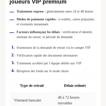
joueurs VIP premium
Traitement express :
généralement entre 24 et 48 heures
Modes de paiement rapides :
e-wallets, cartes prépayées,
et virements instantanés
Facteurs influençant les délais :
vérification d’identité,
montant du retrait, et période de demande
Soumission de la demande de retrait via le compte VIP
Vérification rapide des documents nécessaires
Traitement accéléré par l’équipe dédiée aux VIP
Réception des fonds sur le mode choisi
Type de retrait
Délais estimés
48 à 72 heures
Virement bancaire
ouvrables