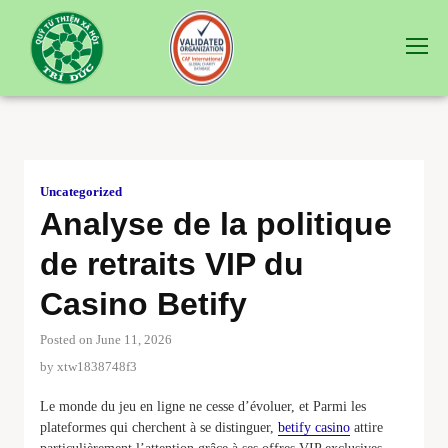
Uncategorized
Analyse de la politique
de retraits VIP du
Casino Betify
Posted on June 11, 2026
by
xtw1838748f3
Le monde du jeu en ligne ne cesse d’évoluer, et Parmi les
plateformes qui cherchent à se distinguer,
betify casino
attire