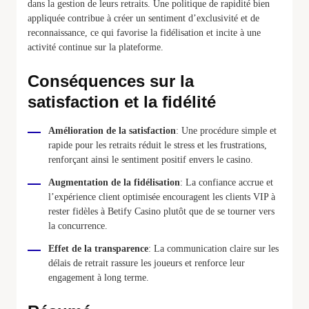
dans la gestion de leurs retraits. Une politique de rapidité bien
appliquée contribue à créer un sentiment d’exclusivité et de
reconnaissance, ce qui favorise la fidélisation et incite à une
activité continue sur la plateforme.
Conséquences sur la
satisfaction et la fidélité
Amélioration de la satisfaction
: Une procédure simple et
rapide pour les retraits réduit le stress et les frustrations,
renforçant ainsi le sentiment positif envers le casino.
Augmentation de la fidélisation
: La confiance accrue et
l’expérience client optimisée encouragent les clients VIP à
rester fidèles à Betify Casino plutôt que de se tourner vers
la concurrence.
Effet de la transparence
: La communication claire sur les
délais de retrait rassure les joueurs et renforce leur
engagement à long terme.