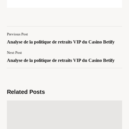
Previous Post
Analyse de la politique de retraits VIP du Casino Betify
Next Post
Analyse de la politique de retraits VIP du Casino Betify
Related Posts