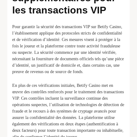
les transactions VIP
Pour garantir la sécurité des transactions VIP sur Betify Casino,
l’établissement applique des protocoles stricts de confidentialité
et de vérification d’identité. Ces mesures visent à protéger à la
fois le joueur et la plateforme contre toute activité frauduleuse
ou suspecte. La sécurité commence par une identité vérifiée,
nécessitant la fourniture de documents officiels tels qu’une pièce
d’identité, un justificatif de domicile et, dans certains cas, une
preuve de revenus ou de source de fonds.
En plus de ces vérifications initiales, Betify Casino met en
œuvre des contrôles renforcés pour le traitement des transactions
VIP. Ces contrôles incluent la surveillance continue des
opérations suspectes, l’utilisation de technologies de détection de
fraude et le recours à des systèmes de cryptage avancés pour
assurer la confidentialité des données. La plateforme utilise
également des vérifications en deux étapes (authentification à
deux facteurs) pour toute transaction importante ou inhabituelle,
afin de confirmer l’identité du joueur.