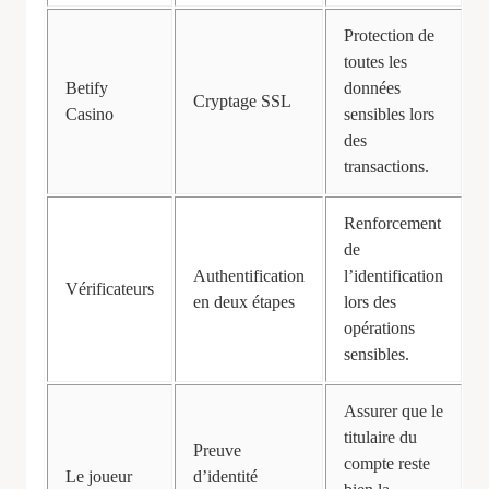
Protection de
toutes les
Betify
données
Cryptage SSL
Casino
sensibles lors
des
transactions.
Renforcement
de
Authentification
l’identification
Vérificateurs
en deux étapes
lors des
opérations
sensibles.
Assurer que le
titulaire du
Preuve
compte reste
Le joueur
d’identité