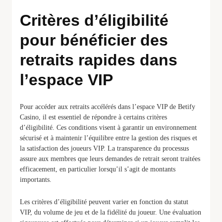
Critères d’éligibilité
pour bénéficier des
retraits rapides dans
l’espace VIP
Pour accéder aux retraits accélérés dans l’espace VIP de Betify
Casino, il est essentiel de répondre à certains critères
d’éligibilité. Ces conditions visent à garantir un environnement
sécurisé et à maintenir l’équilibre entre la gestion des risques et
la satisfaction des joueurs VIP. La transparence du processus
assure aux membres que leurs demandes de retrait seront traitées
efficacement, en particulier lorsqu’il s’agit de montants
importants.
Les critères d’éligibilité peuvent varier en fonction du statut
VIP, du volume de jeu et de la fidélité du joueur. Une évaluation