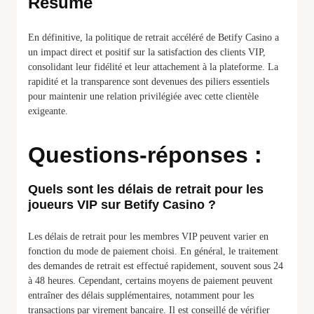
Résumé
En définitive, la politique de retrait accéléré de Betify Casino a
un impact direct et positif sur la satisfaction des clients VIP,
consolidant leur fidélité et leur attachement à la plateforme. La
rapidité et la transparence sont devenues des piliers essentiels
pour maintenir une relation privilégiée avec cette clientèle
exigeante.
Questions-réponses :
Quels sont les délais de retrait pour les
joueurs VIP sur Betify Casino ?
Les délais de retrait pour les membres VIP peuvent varier en
fonction du mode de paiement choisi. En général, le traitement
des demandes de retrait est effectué rapidement, souvent sous 24
à 48 heures. Cependant, certains moyens de paiement peuvent
entraîner des délais supplémentaires, notamment pour les
transactions par virement bancaire. Il est conseillé de vérifier