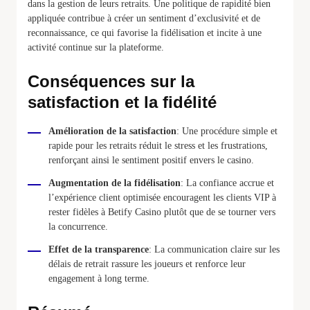
dans la gestion de leurs retraits. Une politique de rapidité bien
appliquée contribue à créer un sentiment d’exclusivité et de
reconnaissance, ce qui favorise la fidélisation et incite à une
activité continue sur la plateforme.
Conséquences sur la
satisfaction et la fidélité
Amélioration de la satisfaction
: Une procédure simple et
rapide pour les retraits réduit le stress et les frustrations,
renforçant ainsi le sentiment positif envers le casino.
Augmentation de la fidélisation
: La confiance accrue et
l’expérience client optimisée encouragent les clients VIP à
rester fidèles à Betify Casino plutôt que de se tourner vers
la concurrence.
Effet de la transparence
: La communication claire sur les
délais de retrait rassure les joueurs et renforce leur
engagement à long terme.