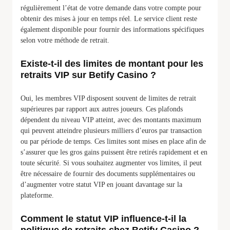
régulièrement l’état de votre demande dans votre compte pour
obtenir des mises à jour en temps réel. Le service client reste
également disponible pour fournir des informations spécifiques
selon votre méthode de retrait.
Existe-t-il des limites de montant pour les
retraits VIP sur Betify Casino ?
Oui, les membres VIP disposent souvent de limites de retrait
supérieures par rapport aux autres joueurs. Ces plafonds
dépendent du niveau VIP atteint, avec des montants maximum
qui peuvent atteindre plusieurs milliers d’euros par transaction
ou par période de temps. Ces limites sont mises en place afin de
s’assurer que les gros gains puissent être retirés rapidement et en
toute sécurité. Si vous souhaitez augmenter vos limites, il peut
être nécessaire de fournir des documents supplémentaires ou
d’augmenter votre statut VIP en jouant davantage sur la
plateforme.
Comment le statut VIP influence-t-il la