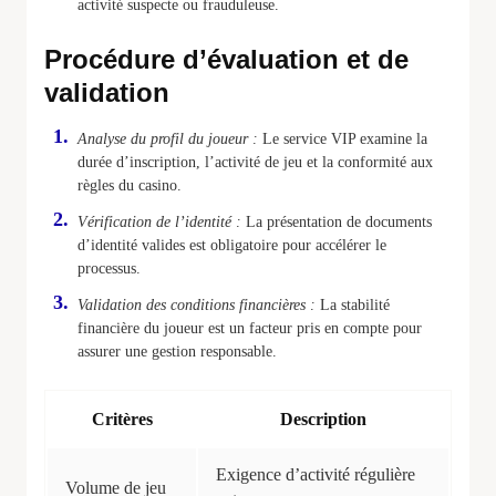
activité suspecte ou frauduleuse.
Procédure d’évaluation et de
validation
Analyse du profil du joueur :
Le service VIP examine la
durée d’inscription, l’activité de jeu et la conformité aux
règles du casino.
Vérification de l’identité :
La présentation de documents
d’identité valides est obligatoire pour accélérer le
processus.
Validation des conditions financières :
La stabilité
financière du joueur est un facteur pris en compte pour
assurer une gestion responsable.
Critères
Description
Exigence d’activité régulière
Volume de jeu