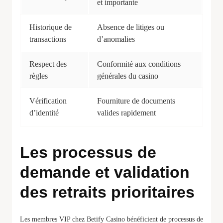
et importante
Historique de
Absence de litiges ou
transactions
d’anomalies
Respect des
Conformité aux conditions
règles
générales du casino
Vérification
Fourniture de documents
d’identité
valides rapidement
Les processus de
demande et validation
des retraits prioritaires
Les membres VIP chez Betify Casino bénéficient de processus de