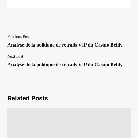
Previous Post
Analyse de la politique de retraits VIP du Casino Betify
Next Post
Analyse de la politique de retraits VIP du Casino Betify
Related Posts