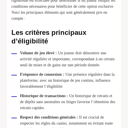
rigoureuse est effectuée pour déterminer si un joueur remplit les
conditions nécessaires pour bénéficier de cette option exclusive.
Voici les principaux éléments qui sont généralement pris en
compte :
Les critères principaux
d’éligibilité
Volume de jeu élevé :
Un joueur doit démontrer une
activité régulière et importante, correspondant à un certain
seuil de mises et de gains sur une période donnée.
Fréquence de connexion :
Une présence régulière dans la
plateforme, avec un historique de jeu continu, influence
favorablement l’éligibilité.
Historique de transactions :
Un historique de retraits et
de dépôts sans anomalies ou litiges favorise l’obtention des
retraits rapides.
Respect des conditions générales :
Il est crucial de
respecter les règles du casino, notamment en évitant toute