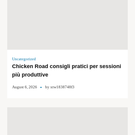
Uncategorized
Chicken Road consigli pratici per sessioni
più produttive
August 6, 2026
by
xtw1838748f3