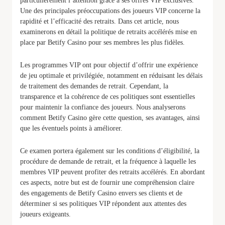
particulièrement l’attention grâce à ses offres VIP exclusives.
Une des principales préoccupations des joueurs VIP concerne la
rapidité et l’efficacité des retraits. Dans cet article, nous
examinerons en détail la politique de retraits accélérés mise en
place par Betify Casino pour ses membres les plus fidèles.
Les programmes VIP ont pour objectif d’offrir une expérience
de jeu optimale et privilégiée, notamment en réduisant les délais
de traitement des demandes de retrait. Cependant, la
transparence et la cohérence de ces politiques sont essentielles
pour maintenir la confiance des joueurs. Nous analyserons
comment Betify Casino gère cette question, ses avantages, ainsi
que les éventuels points à améliorer.
Ce examen portera également sur les conditions d’éligibilité, la
procédure de demande de retrait, et la fréquence à laquelle les
membres VIP peuvent profiter des retraits accélérés. En abordant
ces aspects, notre but est de fournir une compréhension claire
des engagements de Betify Casino envers ses clients et de
déterminer si ses politiques VIP répondent aux attentes des
joueurs exigeants.