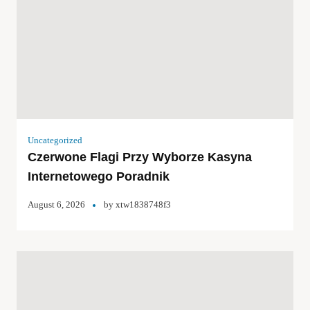
Uncategorized
Czerwone Flagi Przy Wyborze Kasyna
Internetowego Poradnik
August 6, 2026
by
xtw1838748f3