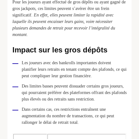
Pour les joueurs ayant effectué de gros dépôts ou ayant gagné de
gros jackpots, ces limites peuvent s’avérer être un frein
significatif.
En effet, elles peuvent limiter la rapidité avec
laquelle ils peuvent encaisser leurs gains, voire nécessiter
plusieurs demandes de retrait pour recevoir l’intégralité du
montant.
Impact sur les gros dépôts
Les joueurs avec des bankrolls importantes doivent
planifier leurs retraits en tenant compte des plafonds, ce qui
peut compliquer leur gestion financière.
Des limites basses peuvent dissuader certains gros joueurs,
qui pourraient préférer des plateformes offrant des plafonds
plus élevés ou des retraits sans restriction.
Dans certains cas, ces restrictions entraînent une
augmentation du nombre de transactions, ce qui peut
rallonger le délai de retrait total.