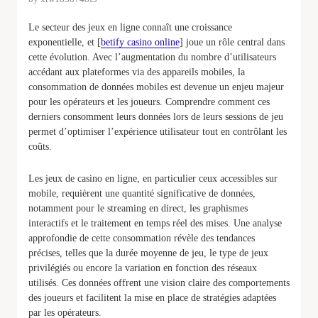
Le secteur des jeux en ligne connaît une croissance
exponentielle, et [
betify casino online
] joue un rôle central dans
cette évolution. Avec l’augmentation du nombre d’utilisateurs
accédant aux plateformes via des appareils mobiles, la
consommation de données mobiles est devenue un enjeu majeur
pour les opérateurs et les joueurs. Comprendre comment ces
derniers consomment leurs données lors de leurs sessions de jeu
permet d’optimiser l’expérience utilisateur tout en contrôlant les
coûts.
Les jeux de casino en ligne, en particulier ceux accessibles sur
mobile, requièrent une quantité significative de données,
notamment pour le streaming en direct, les graphismes
interactifs et le traitement en temps réel des mises. Une analyse
approfondie de cette consommation révèle des tendances
précises, telles que la durée moyenne de jeu, le type de jeux
privilégiés ou encore la variation en fonction des réseaux
utilisés. Ces données offrent une vision claire des comportements
des joueurs et facilitent la mise en place de stratégies adaptées
par les opérateurs.