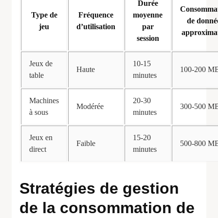
Durée
Consommat
Type de
Fréquence
moyenne
de donné
jeu
d’utilisation
par
approximat
session
Jeux de
10-15
Haute
100-200 M
table
minutes
Machines
20-30
Modérée
300-500 M
à sous
minutes
Jeux en
15-20
Faible
500-800 M
direct
minutes
Stratégies de gestion
de la consommation de