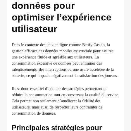
données pour
optimiser l’expérience
utilisateur
Dans le contexte des jeux en ligne comme Betify Casino, la
gestion efficace des données mobiles est cruciale pour assurer
une expérience fluide et agréable aux utilisateurs. La
consommation excessive de données peut entraîner des
ralentissements, des interruptions ou une usure accélérée de la
batterie, ce qui impacte négativement la satisfaction des joueurs.
Il est donc essentiel d’adopter des stratégies permettant de
réduire la consommation tout en conservant la qualité du service.
Cela permet non seulement d’améliorer la fidélité des
utilisateurs, mais aussi de respecter leurs contraintes de
consommation de données.
Principales stratégies pour