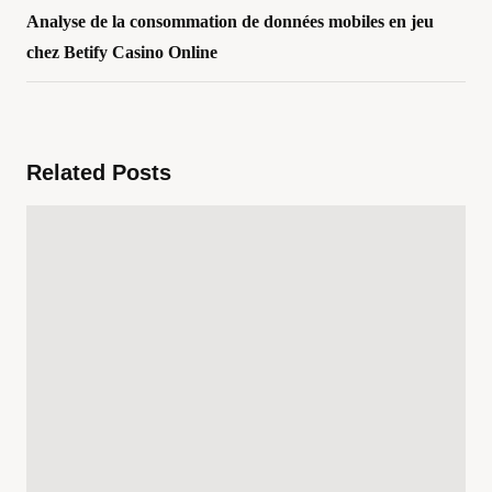
Analyse de la consommation de données mobiles en jeu
chez Betify Casino Online
Related Posts