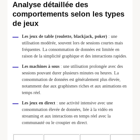
Analyse détaillée des
comportements selon les types
de jeux
Les jeux de table (roulette, blackjack, poker)
: une
utilisation modérée, souvent lors de sessions courtes mais
fréquentes. La consommation de données est limitée en
raison de la simplicité graphique et des interactions rapides.
Les machines à sous
: une utilisation prolongée avec des
sessions pouvant durer plusieurs minutes ou heures. La
consommation de données est généralement plus élevée,
notamment due aux graphismes riches et aux animations en
temps réel.
Les jeux en direct
: une activité intensive avec une
consommation élevée de données, liée à la vidéo en
streaming et aux interactions en temps réel avec la
communauté ou le croupier en direct.