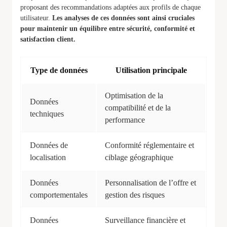
proposant des recommandations adaptées aux profils de chaque
utilisateur.
Les analyses de ces données sont ainsi cruciales
pour maintenir un équilibre entre sécurité, conformité et
satisfaction client.
Type de données
Utilisation principale
Optimisation de la
Données
compatibilité et de la
techniques
performance
Données de
Conformité réglementaire et
localisation
ciblage géographique
Données
Personnalisation de l’offre et
comportementales
gestion des risques
Données
Surveillance financière et