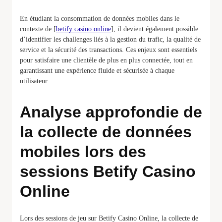
En étudiant la consommation de données mobiles dans le
contexte de [
betify casino online
], il devient également possible
d’identifier les challenges liés à la gestion du trafic, la qualité de
service et la sécurité des transactions. Ces enjeux sont essentiels
pour satisfaire une clientèle de plus en plus connectée, tout en
garantissant une expérience fluide et sécurisée à chaque
utilisateur.
Analyse approfondie de
la collecte de données
mobiles lors des
sessions Betify Casino
Online
Lors des sessions de jeu sur Betify Casino Online, la collecte de