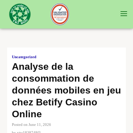
Uncategorized
Analyse de la
consommation de
données mobiles en jeu
chez Betify Casino
Online
Posted on June 11, 2026
by
xtw1838748f3