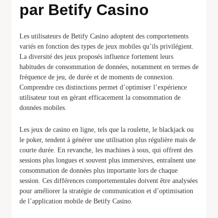
par Betify Casino
Les utilisateurs de Betify Casino adoptent des comportements
variés en fonction des types de jeux mobiles qu’ils privilégient.
La diversité des jeux proposés influence fortement leurs
habitudes de consommation de données, notamment en termes de
fréquence de jeu, de durée et de moments de connexion.
Comprendre ces distinctions permet d’optimiser l’expérience
utilisateur tout en gérant efficacement la consommation de
données mobiles.
Les jeux de casino en ligne, tels que la roulette, le blackjack ou
le poker, tendent à générer une utilisation plus régulière mais de
courte durée. En revanche, les machines à sous, qui offrent des
sessions plus longues et souvent plus immersives, entraînent une
consommation de données plus importante lors de chaque
session. Ces différences comportementales doivent être analysées
pour améliorer la stratégie de communication et d’optimisation
de l’application mobile de Betify Casino.