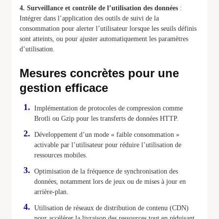
4. Surveillance et contrôle de l’utilisation des données
:
Intégrer dans l’application des outils de suivi de la
consommation pour alerter l’utilisateur lorsque les seuils définis
sont atteints, ou pour ajuster automatiquement les paramètres
d’utilisation.
Mesures concrètes pour une
gestion efficace
Implémentation de protocoles de compression comme
Brotli ou Gzip pour les transferts de données HTTP.
Développement d’un mode « faible consommation »
activable par l’utilisateur pour réduire l’utilisation de
ressources mobiles.
Optimisation de la fréquence de synchronisation des
données, notamment lors de jeux ou de mises à jour en
arrière-plan.
Utilisation de réseaux de distribution de contenu (CDN)
pour accélérer la livraison des ressources tout en réduisant