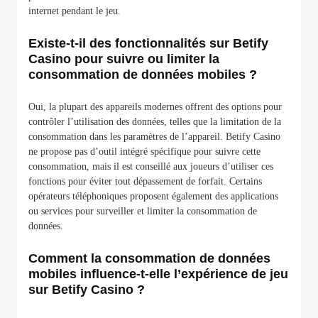
internet pendant le jeu.
Existe-t-il des fonctionnalités sur Betify
Casino pour suivre ou limiter la
consommation de données mobiles ?
Oui, la plupart des appareils modernes offrent des options pour
contrôler l’utilisation des données, telles que la limitation de la
consommation dans les paramètres de l’appareil. Betify Casino
ne propose pas d’outil intégré spécifique pour suivre cette
consommation, mais il est conseillé aux joueurs d’utiliser ces
fonctions pour éviter tout dépassement de forfait. Certains
opérateurs téléphoniques proposent également des applications
ou services pour surveiller et limiter la consommation de
données.
Comment la consommation de données
mobiles influence-t-elle l’expérience de jeu
sur Betify Casino ?