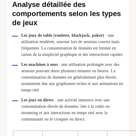
Analyse détaillée des
comportements selon les types
de jeux
Les jeux de table (roulette, blackjack, poker)
: une
utilisation modérée, souvent lors de sessions courtes mais
fréquentes. La consommation de données est limitée en
raison de la simplicité graphique et des interactions rapides.
Les machines à sous
: une utilisation prolongée avec des
sessions pouvant durer plusieurs minutes ou heures. La
consommation de données est généralement plus élevée,
notamment due aux graphismes riches et aux animations en
temps réel.
Les jeux en direct
: une activité intensive avec une
consommation élevée de données, liée à la vidéo en
streaming et aux interactions en temps réel avec la
communauté ou le croupier en direct.