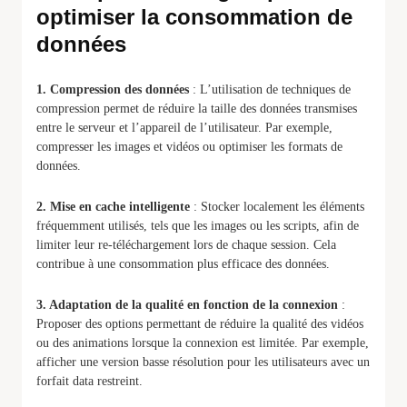
optimiser la consommation de
données
1. Compression des données
: L’utilisation de techniques de
compression permet de réduire la taille des données transmises
entre le serveur et l’appareil de l’utilisateur. Par exemple,
compresser les images et vidéos ou optimiser les formats de
données.
2. Mise en cache intelligente
: Stocker localement les éléments
fréquemment utilisés, tels que les images ou les scripts, afin de
limiter leur re-téléchargement lors de chaque session. Cela
contribue à une consommation plus efficace des données.
3. Adaptation de la qualité en fonction de la connexion
:
Proposer des options permettant de réduire la qualité des vidéos
ou des animations lorsque la connexion est limitée. Par exemple,
afficher une version basse résolution pour les utilisateurs avec un
forfait data restreint.