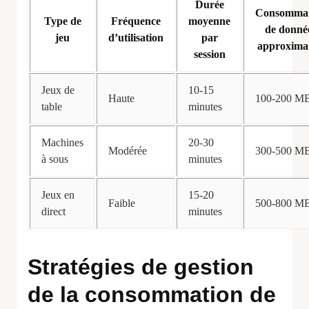
Durée
Consommat
Type de
Fréquence
moyenne
de donné
jeu
d’utilisation
par
approximat
session
Jeux de
10-15
Haute
100-200 M
table
minutes
Machines
20-30
Modérée
300-500 M
à sous
minutes
Jeux en
15-20
Faible
500-800 M
direct
minutes
Stratégies de gestion
de la consommation de