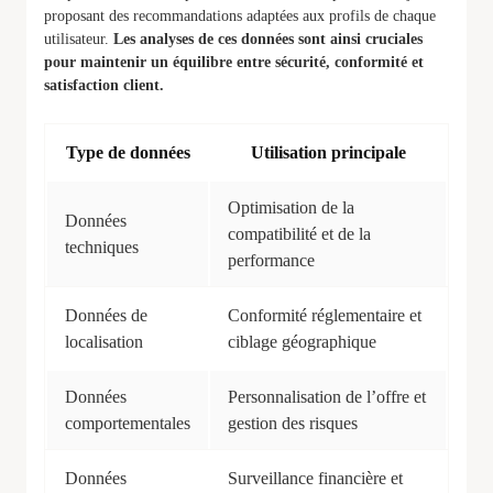
proposant des recommandations adaptées aux profils de chaque
utilisateur.
Les analyses de ces données sont ainsi cruciales
pour maintenir un équilibre entre sécurité, conformité et
satisfaction client.
Type de données
Utilisation principale
Optimisation de la
Données
compatibilité et de la
techniques
performance
Données de
Conformité réglementaire et
localisation
ciblage géographique
Données
Personnalisation de l’offre et
comportementales
gestion des risques
Données
Surveillance financière et