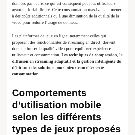
données par heure, ce qui est conséquent pour les utilisateurs
ayant un forfait limité. Cette consommation massive peut mener
à des coûts additionnels ou à une diminution de la qualité de la
vidéo pour réduire l’usage de données.
Les plateformes de jeux en ligne, notamment celles qui
proposent des fonctionnalités de streaming en direct, doivent
donc optimiser la qualité vidéo pour équilibrer expérience
utilisateur et consommation.
Les techniques de compression, la
diffusion en streaming adaptatif et la gestion intelligente du
débit sont des solutions pour mieux contrôler cette
consommation.
Comportements
d’utilisation mobile
selon les différents
types de jeux proposés