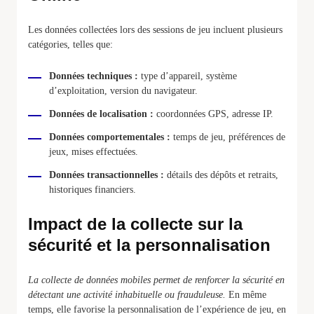
Les données collectées lors des sessions de jeu incluent plusieurs
catégories, telles que:
Données techniques :
type d’appareil, système
d’exploitation, version du navigateur.
Données de localisation :
coordonnées GPS, adresse IP.
Données comportementales :
temps de jeu, préférences de
jeux, mises effectuées.
Données transactionnelles :
détails des dépôts et retraits,
historiques financiers.
Impact de la collecte sur la
sécurité et la personnalisation
La collecte de données mobiles permet de renforcer la sécurité en
détectant une activité inhabituelle ou frauduleuse.
En même
temps, elle favorise la personnalisation de l’expérience de jeu, en