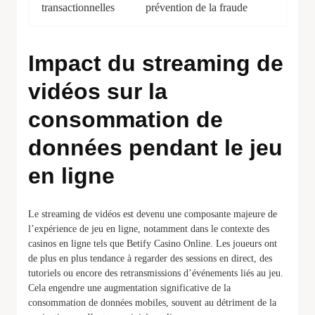
transactionnelles
prévention de la fraude
Impact du streaming de
vidéos sur la
consommation de
données pendant le jeu
en ligne
Le streaming de vidéos est devenu une composante majeure de
l’expérience de jeu en ligne, notamment dans le contexte des
casinos en ligne tels que Betify Casino Online. Les joueurs ont
de plus en plus tendance à regarder des sessions en direct, des
tutoriels ou encore des retransmissions d’événements liés au jeu.
Cela engendre une augmentation significative de la
consommation de données mobiles, souvent au détriment de la