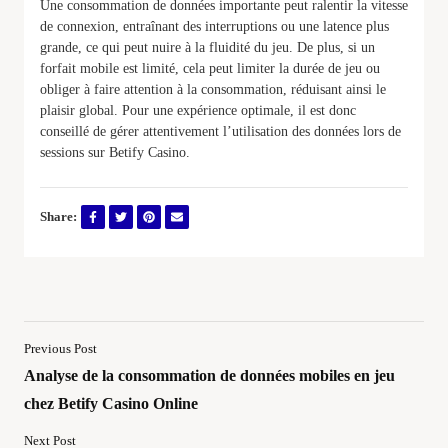
Une consommation de données importante peut ralentir la vitesse
de connexion, entraînant des interruptions ou une latence plus
grande, ce qui peut nuire à la fluidité du jeu. De plus, si un
forfait mobile est limité, cela peut limiter la durée de jeu ou
obliger à faire attention à la consommation, réduisant ainsi le
plaisir global. Pour une expérience optimale, il est donc
conseillé de gérer attentivement l’utilisation des données lors de
sessions sur Betify Casino.
Share:
Previous Post
Analyse de la consommation de données mobiles en jeu
chez Betify Casino Online
Next Post