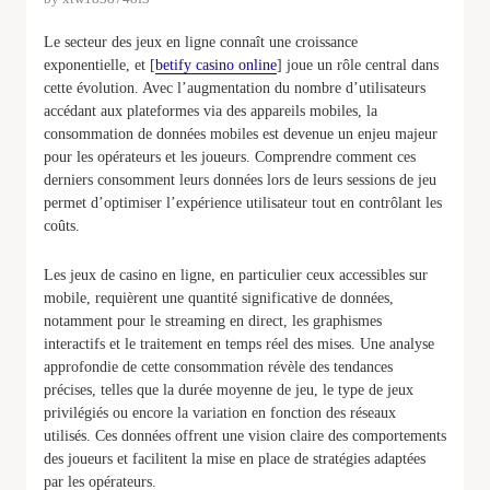
Le secteur des jeux en ligne connaît une croissance
exponentielle, et [
betify casino online
] joue un rôle central dans
cette évolution. Avec l’augmentation du nombre d’utilisateurs
accédant aux plateformes via des appareils mobiles, la
consommation de données mobiles est devenue un enjeu majeur
pour les opérateurs et les joueurs. Comprendre comment ces
derniers consomment leurs données lors de leurs sessions de jeu
permet d’optimiser l’expérience utilisateur tout en contrôlant les
coûts.
Les jeux de casino en ligne, en particulier ceux accessibles sur
mobile, requièrent une quantité significative de données,
notamment pour le streaming en direct, les graphismes
interactifs et le traitement en temps réel des mises. Une analyse
approfondie de cette consommation révèle des tendances
précises, telles que la durée moyenne de jeu, le type de jeux
privilégiés ou encore la variation en fonction des réseaux
utilisés. Ces données offrent une vision claire des comportements
des joueurs et facilitent la mise en place de stratégies adaptées
par les opérateurs.