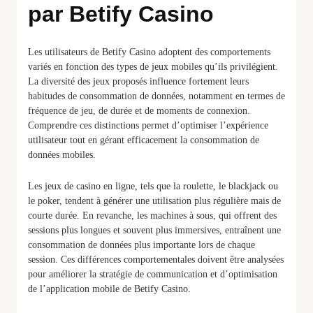
par Betify Casino
Les utilisateurs de Betify Casino adoptent des comportements
variés en fonction des types de jeux mobiles qu’ils privilégient.
La diversité des jeux proposés influence fortement leurs
habitudes de consommation de données, notamment en termes de
fréquence de jeu, de durée et de moments de connexion.
Comprendre ces distinctions permet d’optimiser l’expérience
utilisateur tout en gérant efficacement la consommation de
données mobiles.
Les jeux de casino en ligne, tels que la roulette, le blackjack ou
le poker, tendent à générer une utilisation plus régulière mais de
courte durée. En revanche, les machines à sous, qui offrent des
sessions plus longues et souvent plus immersives, entraînent une
consommation de données plus importante lors de chaque
session. Ces différences comportementales doivent être analysées
pour améliorer la stratégie de communication et d’optimisation
de l’application mobile de Betify Casino.