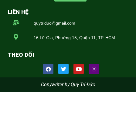
LIÊN HỆ
quytriduc@gmail.com
16 Lữ Gia, Phường 15, Quận 11, TP. HCM
THEO DÕI
Copywriter by Quỹ Trí Đức