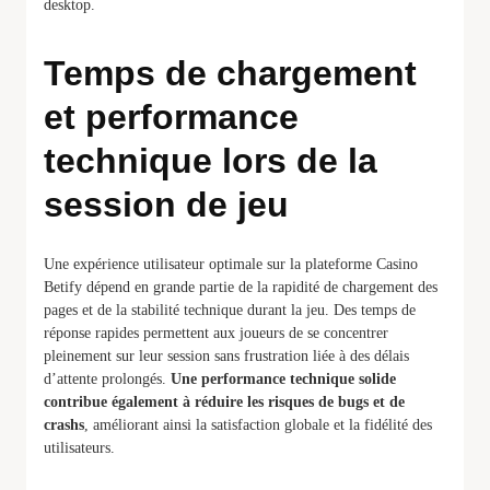
desktop.
Temps de chargement
et performance
technique lors de la
session de jeu
Une expérience utilisateur optimale sur la plateforme Casino
Betify dépend en grande partie de la rapidité de chargement des
pages et de la stabilité technique durant la jeu. Des temps de
réponse rapides permettent aux joueurs de se concentrer
pleinement sur leur session sans frustration liée à des délais
d’attente prolongés.
Une performance technique solide
contribue également à réduire les risques de bugs et de
crashs
, améliorant ainsi la satisfaction globale et la fidélité des
utilisateurs.