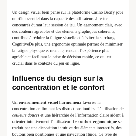
Un design visuel bien pensé sur la plateforme Casino Betify joue
un rôle essentiel dans la capacité des utilisateurs à rester
concentrés durant leur session de jeu. Un agencement clair, avec
des couleurs agréables et des éléments graphiques cohérents,
contribue à réduire la fatigue visuelle et à éviter la surcharge
CognitiveDe plus, une ergonomie optimale permet de minimiser
la fatigue physique et mentale, rendant l’expérience plus
agréable et facilitant la prise de décision rapide, ce qui est
crucial dans le contexte du jeu en ligne.
Influence du design sur la
concentration et le confort
Un environnement visuel harmonieux
favorise la
concentration en limitant les distractions inutiles. L’utilisation de
couleurs douces
et une hiérarchie de l’information claire aident à
orienter intuitivement l’utilisateur.
Le confort ergonomique
se
traduit par une disposition intuitive des éléments interactifs, des
boutons bien positionnés et une navigation fluide. Ce type de