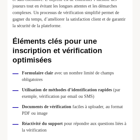
joueurs tout en évitant les longues attentes et les démarches
complexes. Un processus de vérification simplifié permet de
gagner du temps, d’améliorer la satisfaction client et de garantir
la sécurité de la plateforme.
Éléments clés pour une
inscription et vérification
optimisées
Formulaire clair
avec un nombre limité de champs
obligatoires
Utilisation de méthodes d’identification rapides
(par
exemple, vérification par email ou SMS)
Documents de vérification
faciles à uploader, au format
PDF ou image
Réactivité du support
pour répondre aux questions liées à
la vérification