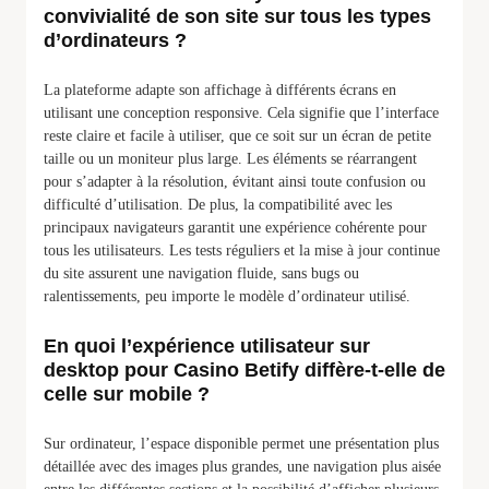
convivialité de son site sur tous les types
d’ordinateurs ?
La plateforme adapte son affichage à différents écrans en
utilisant une conception responsive. Cela signifie que l’interface
reste claire et facile à utiliser, que ce soit sur un écran de petite
taille ou un moniteur plus large. Les éléments se réarrangent
pour s’adapter à la résolution, évitant ainsi toute confusion ou
difficulté d’utilisation. De plus, la compatibilité avec les
principaux navigateurs garantit une expérience cohérente pour
tous les utilisateurs. Les tests réguliers et la mise à jour continue
du site assurent une navigation fluide, sans bugs ou
ralentissements, peu importe le modèle d’ordinateur utilisé.
En quoi l’expérience utilisateur sur
desktop pour Casino Betify diffère-t-elle de
celle sur mobile ?
Sur ordinateur, l’espace disponible permet une présentation plus
détaillée avec des images plus grandes, une navigation plus aisée