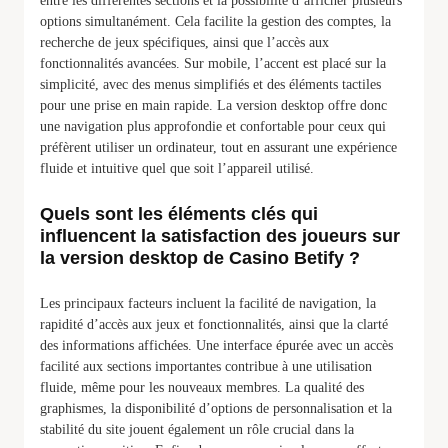
entre les différentes sections et la possibilité d’afficher plusieurs
options simultanément. Cela facilite la gestion des comptes, la
recherche de jeux spécifiques, ainsi que l’accès aux
fonctionnalités avancées. Sur mobile, l’accent est placé sur la
simplicité, avec des menus simplifiés et des éléments tactiles
pour une prise en main rapide. La version desktop offre donc
une navigation plus approfondie et confortable pour ceux qui
préfèrent utiliser un ordinateur, tout en assurant une expérience
fluide et intuitive quel que soit l’appareil utilisé.
Quels sont les éléments clés qui
influencent la satisfaction des joueurs sur
la version desktop de Casino Betify ?
Les principaux facteurs incluent la facilité de navigation, la
rapidité d’accès aux jeux et fonctionnalités, ainsi que la clarté
des informations affichées. Une interface épurée avec un accès
facilité aux sections importantes contribue à une utilisation
fluide, même pour les nouveaux membres. La qualité des
graphismes, la disponibilité d’options de personnalisation et la
stabilité du site jouent également un rôle crucial dans la