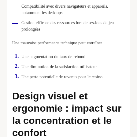
Compatibilité avec divers navigateurs et appareils,
notamment les desktops
Gestion efficace des ressources lors de sessions de jeu
prolongées
Une mauvaise performance technique peut entraîner :
Une augmentation du taux de rebond
Une diminution de la satisfaction utilisateur
Une perte potentielle de revenus pour le casino
Design visuel et
ergonomie : impact sur
la concentration et le
confort