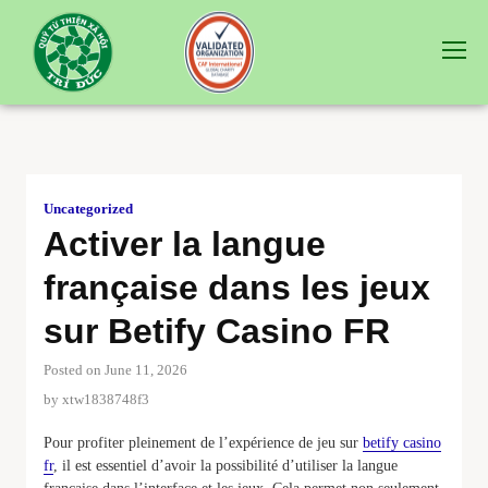
Uncategorized
Activer la langue
française dans les jeux
sur Betify Casino FR
Posted on June 11, 2026
by
xtw1838748f3
Pour profiter pleinement de l’expérience de jeu sur
betify casino
fr
, il est essentiel d’avoir la possibilité d’utiliser la langue