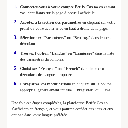
Connectez-vous à votre compte Betify Casino
en entrant
vos identifiants sur la page d’accueil officielle.
Accédez à la section des paramètres
en cliquant sur votre
profil ou votre avatar situé en haut à droite de la page.
Sélectionnez “Paramètres” ou “Settings”
dans le menu
déroulant.
Trouvez l’option “Langue” ou “Language”
dans la liste
des paramètres disponibles.
Choisissez “Français” ou “French” dans le menu
déroulant
des langues proposées.
Enregistrez vos modifications
en cliquant sur le bouton
approprié, généralement intitulé “Enregistrer” ou “Save”.
Une fois ces étapes complétées, la plateforme Betify Casino
s’affichera en français, et vous pourrez accéder aux jeux et aux
options dans votre langue préférée.