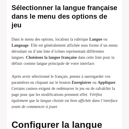
Sélectionner la langue française
dans le menu des options de
jeu
Dans le menu des options, localisez la rubrique
Langue
ou
Language
. Elle est généralement affichée sous forme d’un menu
déroulant ou d’une liste d’icônes représentant différentes
langues.
Choisissez la langue française
dans cette liste pour la
définir comme langue principale de votre interface.
Après avoir sélectionné le français, pensez à sauvegarder vos
paramètres en cliquant sur le bouton
Enregistrer
ou
Appliquer
.
Certains casinos exigent de redémarrer le jeu ou de rafraîchir la
page pour que les modifications prennent effet.
Vérifiez
également que la langue choisie est bien affichée dans l’interface
avant de commencer à jouer.
Configurer la langue