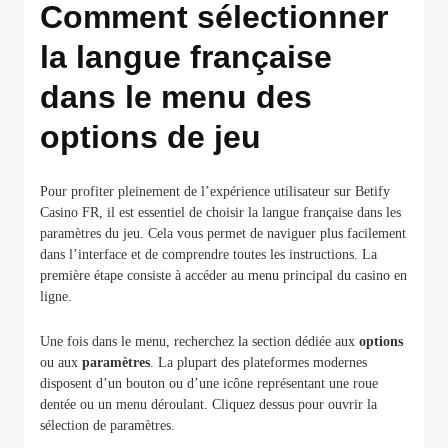
Comment sélectionner
la langue française
dans le menu des
options de jeu
Pour profiter pleinement de l’expérience utilisateur sur Betify
Casino FR, il est essentiel de choisir la langue française dans les
paramètres du jeu. Cela vous permet de naviguer plus facilement
dans l’interface et de comprendre toutes les instructions. La
première étape consiste à accéder au menu principal du casino en
ligne.
Une fois dans le menu, recherchez la section dédiée aux
options
ou aux
paramètres
. La plupart des plateformes modernes
disposent d’un bouton ou d’une icône représentant une roue
dentée ou un menu déroulant. Cliquez dessus pour ouvrir la
sélection de paramètres.