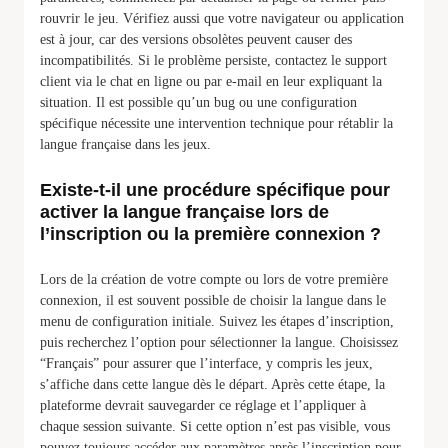
rouvrir le jeu. Vérifiez aussi que votre navigateur ou application
est à jour, car des versions obsolètes peuvent causer des
incompatibilités. Si le problème persiste, contactez le support
client via le chat en ligne ou par e-mail en leur expliquant la
situation. Il est possible qu’un bug ou une configuration
spécifique nécessite une intervention technique pour rétablir la
langue française dans les jeux.
Existe-t-il une procédure spécifique pour
activer la langue française lors de
l’inscription ou la première connexion ?
Lors de la création de votre compte ou lors de votre première
connexion, il est souvent possible de choisir la langue dans le
menu de configuration initiale. Suivez les étapes d’inscription,
puis recherchez l’option pour sélectionner la langue. Choisissez
“Français” pour assurer que l’interface, y compris les jeux,
s’affiche dans cette langue dès le départ. Après cette étape, la
plateforme devrait sauvegarder ce réglage et l’appliquer à
chaque session suivante. Si cette option n’est pas visible, vous
pouvez toujours accéder aux paramètres après l’inscription pour