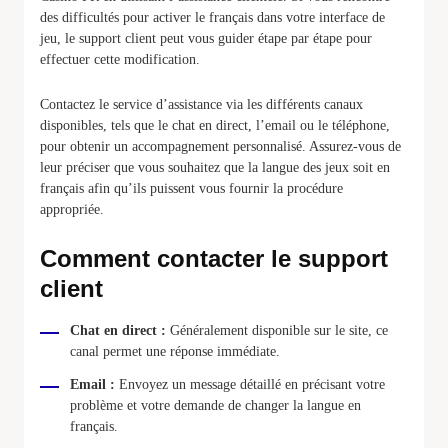
des difficultés pour activer le français dans votre interface de
jeu, le support client peut vous guider étape par étape pour
effectuer cette modification.
Contactez le service d’assistance via les différents canaux
disponibles, tels que le chat en direct, l’email ou le téléphone,
pour obtenir un accompagnement personnalisé. Assurez-vous de
leur préciser que vous souhaitez que la langue des jeux soit en
français afin qu’ils puissent vous fournir la procédure
appropriée.
Comment contacter le support
client
Chat en direct :
Généralement disponible sur le site, ce
canal permet une réponse immédiate.
Email :
Envoyez un message détaillé en précisant votre
problème et votre demande de changer la langue en
français.