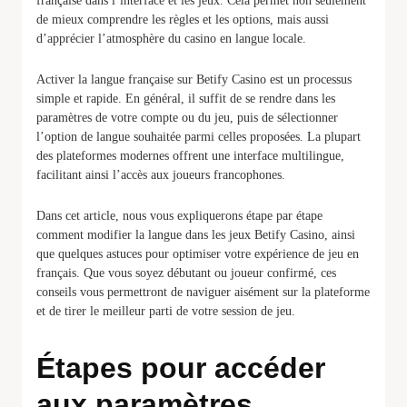
française dans l’interface et les jeux. Cela permet non seulement
de mieux comprendre les règles et les options, mais aussi
d’apprécier l’atmosphère du casino en langue locale.
Activer la langue française sur Betify Casino est un processus
simple et rapide. En général, il suffit de se rendre dans les
paramètres de votre compte ou du jeu, puis de sélectionner
l’option de langue souhaitée parmi celles proposées. La plupart
des plateformes modernes offrent une interface multilingue,
facilitant ainsi l’accès aux joueurs francophones.
Dans cet article, nous vous expliquerons étape par étape
comment modifier la langue dans les jeux Betify Casino, ainsi
que quelques astuces pour optimiser votre expérience de jeu en
français. Que vous soyez débutant ou joueur confirmé, ces
conseils vous permettront de naviguer aisément sur la plateforme
et de tirer le meilleur parti de votre session de jeu.
Étapes pour accéder
aux paramètres