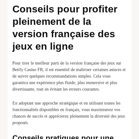
Conseils pour profiter
pleinement de la
version française des
jeux en ligne
Pour tirer le meilleur parti de la version française des jeux sur
Betify Casino FR, il est essentiel de maîtriser certaines astuces et
de suivre quelques recommandations simples. Cela vous
garantira une expérience plus fluide, plus immersive et plus
divertissante, tout en évitant les erreurs courantes.
En adoptant une approche stratégique et en utilisant toutes les
fonctionnalités disponibles en français, vous maximiserez vos
chances de succès et apprécierez pleinement la diversité des jeux
proposés.
Conseils pratiques pour une