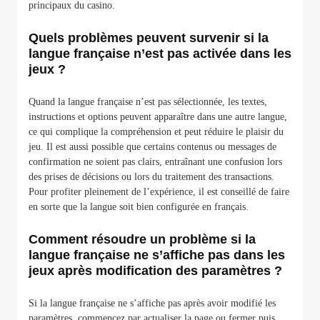
principaux du casino.
Quels problèmes peuvent survenir si la
langue française n’est pas activée dans les
jeux ?
Quand la langue française n’est pas sélectionnée, les textes,
instructions et options peuvent apparaître dans une autre langue,
ce qui complique la compréhension et peut réduire le plaisir du
jeu. Il est aussi possible que certains contenus ou messages de
confirmation ne soient pas clairs, entraînant une confusion lors
des prises de décisions ou lors du traitement des transactions.
Pour profiter pleinement de l’expérience, il est conseillé de faire
en sorte que la langue soit bien configurée en français.
Comment résoudre un problème si la
langue française ne s’affiche pas dans les
jeux après modification des paramètres ?
Si la langue française ne s’affiche pas après avoir modifié les
paramètres, commencez par actualiser la page ou fermer puis