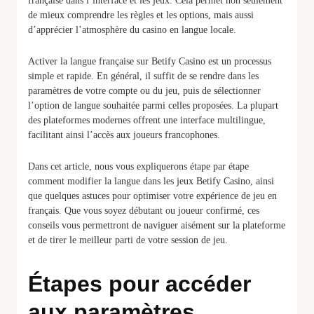
française dans l’interface et les jeux. Cela permet non seulement
de mieux comprendre les règles et les options, mais aussi
d’apprécier l’atmosphère du casino en langue locale.
Activer la langue française sur Betify Casino est un processus
simple et rapide. En général, il suffit de se rendre dans les
paramètres de votre compte ou du jeu, puis de sélectionner
l’option de langue souhaitée parmi celles proposées. La plupart
des plateformes modernes offrent une interface multilingue,
facilitant ainsi l’accès aux joueurs francophones.
Dans cet article, nous vous expliquerons étape par étape
comment modifier la langue dans les jeux Betify Casino, ainsi
que quelques astuces pour optimiser votre expérience de jeu en
français. Que vous soyez débutant ou joueur confirmé, ces
conseils vous permettront de naviguer aisément sur la plateforme
et de tirer le meilleur parti de votre session de jeu.
Étapes pour accéder
aux paramètres