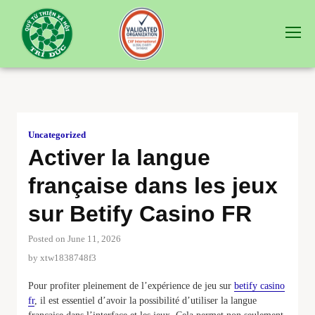
Uncategorized
Activer la langue
française dans les jeux
sur Betify Casino FR
Posted on June 11, 2026
by
xtw1838748f3
Pour profiter pleinement de l’expérience de jeu sur
betify casino
fr
, il est essentiel d’avoir la possibilité d’utiliser la langue