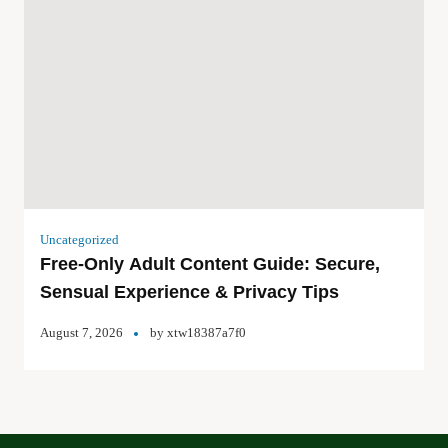
Uncategorized
Free-Only Adult Content Guide: Secure,
Sensual Experience & Privacy Tips
August 7, 2026
by
xtw18387a7f0