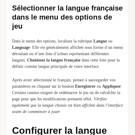
Sélectionner la langue française
dans le menu des options de
jeu
Dans le menu des options, localisez la rubrique
Langue
ou
Language
. Elle est généralement affichée sous forme d’un menu
déroulant ou d’une liste d’icônes représentant différentes
langues.
Choisissez la langue française
dans cette liste pour la
définir comme langue principale de votre interface.
Après avoir sélectionné le français, pensez à sauvegarder vos
paramètres en cliquant sur le bouton
Enregistrer
ou
Appliquer
.
Certains casinos exigent de redémarrer le jeu ou de rafraîchir la
page pour que les modifications prennent effet.
Vérifiez
également que la langue choisie est bien affichée dans l’interface
avant de commencer à jouer.
Configurer la langue