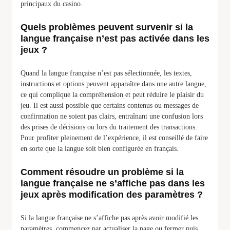
principaux du casino.
Quels problèmes peuvent survenir si la
langue française n’est pas activée dans les
jeux ?
Quand la langue française n’est pas sélectionnée, les textes,
instructions et options peuvent apparaître dans une autre langue,
ce qui complique la compréhension et peut réduire le plaisir du
jeu. Il est aussi possible que certains contenus ou messages de
confirmation ne soient pas clairs, entraînant une confusion lors
des prises de décisions ou lors du traitement des transactions.
Pour profiter pleinement de l’expérience, il est conseillé de faire
en sorte que la langue soit bien configurée en français.
Comment résoudre un problème si la
langue française ne s’affiche pas dans les
jeux après modification des paramètres ?
Si la langue française ne s’affiche pas après avoir modifié les
paramètres, commencez par actualiser la page ou fermer puis