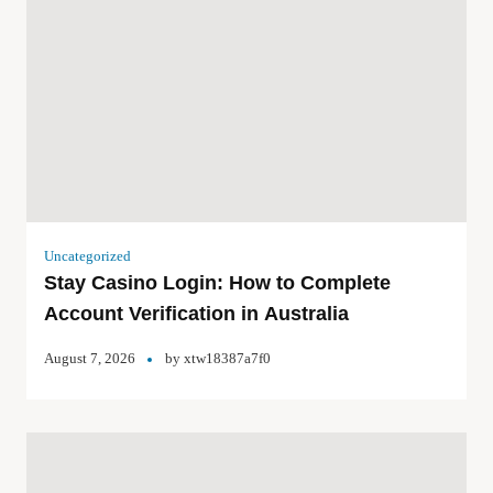
Uncategorized
Stay Casino Login: How to Complete
Account Verification in Australia
August 7, 2026
by
xtw18387a7f0