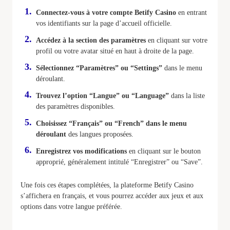
Connectez-vous à votre compte Betify Casino
en entrant
vos identifiants sur la page d’accueil officielle.
Accédez à la section des paramètres
en cliquant sur votre
profil ou votre avatar situé en haut à droite de la page.
Sélectionnez “Paramètres” ou “Settings”
dans le menu
déroulant.
Trouvez l’option “Langue” ou “Language”
dans la liste
des paramètres disponibles.
Choisissez “Français” ou “French” dans le menu
déroulant
des langues proposées.
Enregistrez vos modifications
en cliquant sur le bouton
approprié, généralement intitulé “Enregistrer” ou “Save”.
Une fois ces étapes complétées, la plateforme Betify Casino
s’affichera en français, et vous pourrez accéder aux jeux et aux
options dans votre langue préférée.