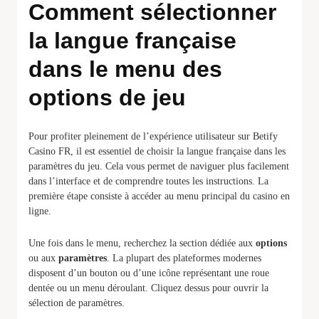
Comment sélectionner
la langue française
dans le menu des
options de jeu
Pour profiter pleinement de l’expérience utilisateur sur Betify
Casino FR, il est essentiel de choisir la langue française dans les
paramètres du jeu. Cela vous permet de naviguer plus facilement
dans l’interface et de comprendre toutes les instructions. La
première étape consiste à accéder au menu principal du casino en
ligne.
Une fois dans le menu, recherchez la section dédiée aux
options
ou aux
paramètres
. La plupart des plateformes modernes
disposent d’un bouton ou d’une icône représentant une roue
dentée ou un menu déroulant. Cliquez dessus pour ouvrir la
sélection de paramètres.