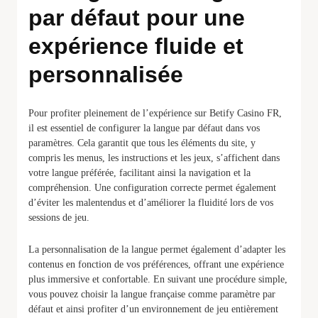
par défaut pour une
expérience fluide et
personnalisée
Pour profiter pleinement de l’expérience sur Betify Casino FR,
il est essentiel de configurer la langue par défaut dans vos
paramètres. Cela garantit que tous les éléments du site, y
compris les menus, les instructions et les jeux, s’affichent dans
votre langue préférée, facilitant ainsi la navigation et la
compréhension. Une configuration correcte permet également
d’éviter les malentendus et d’améliorer la fluidité lors de vos
sessions de jeu.
La personnalisation de la langue permet également d’adapter les
contenus en fonction de vos préférences, offrant une expérience
plus immersive et confortable. En suivant une procédure simple,
vous pouvez choisir la langue française comme paramètre par
défaut et ainsi profiter d’un environnement de jeu entièrement