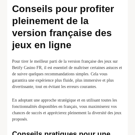
Conseils pour profiter
pleinement de la
version française des
jeux en ligne
Pour tirer le meilleur parti de la version française des jeux sur
Betify Casino FR, il est essentiel de maîtriser certaines astuces et
de suivre quelques recommandations simples. Cela vous
garantira une expérience plus fluide, plus immersive et plus
divertissante, tout en évitant les erreurs courantes.
En adoptant une approche stratégique et en utilisant toutes les
fonctionnalités disponibles en français, vous maximiserez vos
chances de succès et apprécierez pleinement la diversité des jeux
proposés.
Conseils pratiques pour une