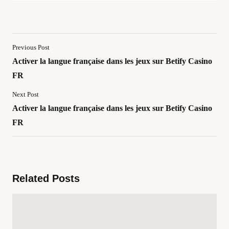
Previous Post
Activer la langue française dans les jeux sur Betify Casino
FR
Next Post
Activer la langue française dans les jeux sur Betify Casino
FR
Related Posts