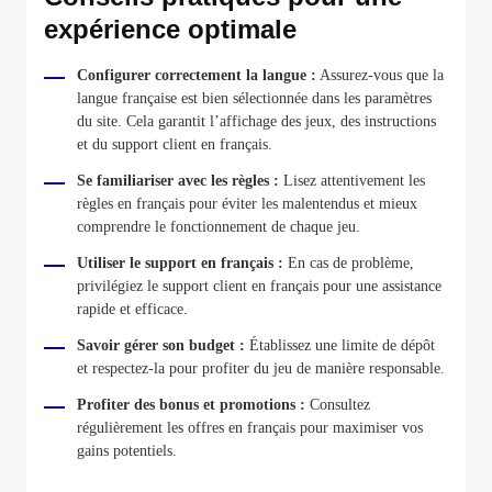
expérience optimale
Configurer correctement la langue :
Assurez-vous que la
langue française est bien sélectionnée dans les paramètres
du site. Cela garantit l’affichage des jeux, des instructions
et du support client en français.
Se familiariser avec les règles :
Lisez attentivement les
règles en français pour éviter les malentendus et mieux
comprendre le fonctionnement de chaque jeu.
Utiliser le support en français :
En cas de problème,
privilégiez le support client en français pour une assistance
rapide et efficace.
Savoir gérer son budget :
Établissez une limite de dépôt
et respectez-la pour profiter du jeu de manière responsable.
Profiter des bonus et promotions :
Consultez
régulièrement les offres en français pour maximiser vos
gains potentiels.