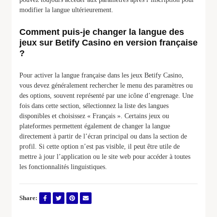
modifier la langue ultérieurement.
Comment puis-je changer la langue des
jeux sur Betify Casino en version française
?
Pour activer la langue française dans les jeux Betify Casino,
vous devez généralement rechercher le menu des paramètres ou
des options, souvent représenté par une icône d’engrenage. Une
fois dans cette section, sélectionnez la liste des langues
disponibles et choisissez « Français ». Certains jeux ou
plateformes permettent également de changer la langue
directement à partir de l’écran principal ou dans la section de
profil. Si cette option n’est pas visible, il peut être utile de
mettre à jour l’application ou le site web pour accéder à toutes
les fonctionnalités linguistiques.
Share: