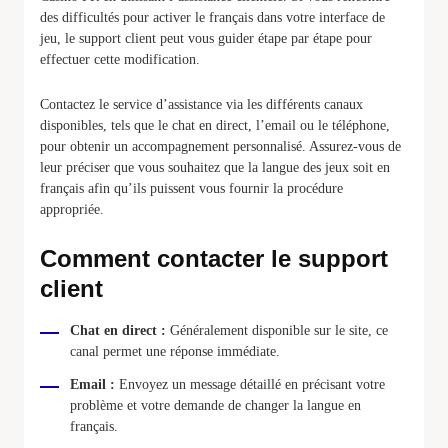
des difficultés pour activer le français dans votre interface de
jeu, le support client peut vous guider étape par étape pour
effectuer cette modification.
Contactez le service d’assistance via les différents canaux
disponibles, tels que le chat en direct, l’email ou le téléphone,
pour obtenir un accompagnement personnalisé. Assurez-vous de
leur préciser que vous souhaitez que la langue des jeux soit en
français afin qu’ils puissent vous fournir la procédure
appropriée.
Comment contacter le support
client
Chat en direct :
Généralement disponible sur le site, ce
canal permet une réponse immédiate.
Email :
Envoyez un message détaillé en précisant votre
problème et votre demande de changer la langue en
français.