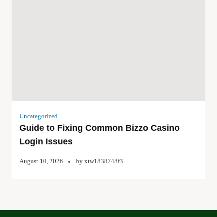
Uncategorized
Guide to Fixing Common Bizzo Casino
Login Issues
August 10, 2026
by
xtw1838748f3