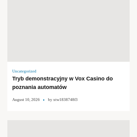
Uncategorized
Tryb demonstracyjny w Vox Casino do
poznania automatów
August 10, 2026
by
xtw1838748f3