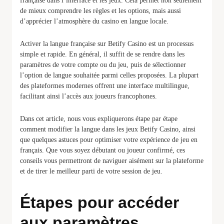
française dans l’interface et les jeux. Cela permet non seulement
de mieux comprendre les règles et les options, mais aussi
d’apprécier l’atmosphère du casino en langue locale.
Activer la langue française sur Betify Casino est un processus
simple et rapide. En général, il suffit de se rendre dans les
paramètres de votre compte ou du jeu, puis de sélectionner
l’option de langue souhaitée parmi celles proposées. La plupart
des plateformes modernes offrent une interface multilingue,
facilitant ainsi l’accès aux joueurs francophones.
Dans cet article, nous vous expliquerons étape par étape
comment modifier la langue dans les jeux Betify Casino, ainsi
que quelques astuces pour optimiser votre expérience de jeu en
français. Que vous soyez débutant ou joueur confirmé, ces
conseils vous permettront de naviguer aisément sur la plateforme
et de tirer le meilleur parti de votre session de jeu.
Étapes pour accéder
aux paramètres