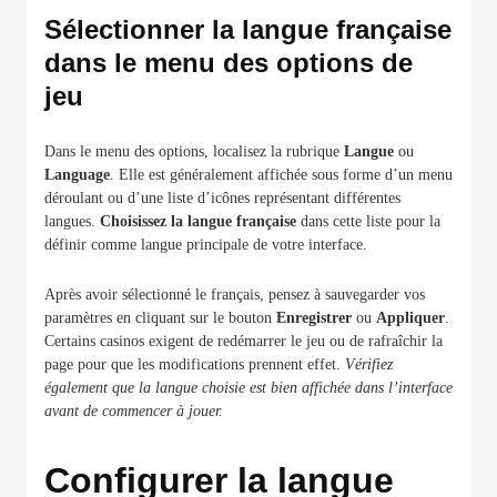
Sélectionner la langue française
dans le menu des options de
jeu
Dans le menu des options, localisez la rubrique
Langue
ou
Language
. Elle est généralement affichée sous forme d’un menu
déroulant ou d’une liste d’icônes représentant différentes
langues.
Choisissez la langue française
dans cette liste pour la
définir comme langue principale de votre interface.
Après avoir sélectionné le français, pensez à sauvegarder vos
paramètres en cliquant sur le bouton
Enregistrer
ou
Appliquer
.
Certains casinos exigent de redémarrer le jeu ou de rafraîchir la
page pour que les modifications prennent effet.
Vérifiez
également que la langue choisie est bien affichée dans l’interface
avant de commencer à jouer.
Configurer la langue