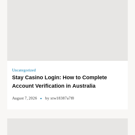
Uncategorized
Stay Casino Login: How to Complete
Account Verification in Australia
August 7, 2026
by
xtw18387a7f0