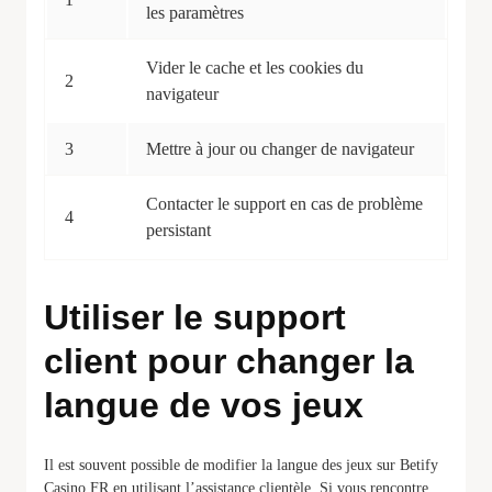
les paramètres
Vider le cache et les cookies du
2
navigateur
3
Mettre à jour ou changer de navigateur
Contacter le support en cas de problème
4
persistant
Utiliser le support
client pour changer la
langue de vos jeux
Il est souvent possible de modifier la langue des jeux sur Betify
Casino FR en utilisant l’assistance clientèle. Si vous rencontre