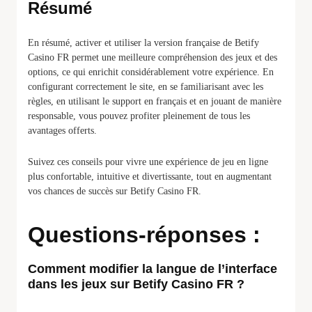
Résumé
En résumé, activer et utiliser la version française de Betify
Casino FR permet une meilleure compréhension des jeux et des
options, ce qui enrichit considérablement votre expérience. En
configurant correctement le site, en se familiarisant avec les
règles, en utilisant le support en français et en jouant de manière
responsable, vous pouvez profiter pleinement de tous les
avantages offerts.
Suivez ces conseils pour vivre une expérience de jeu en ligne
plus confortable, intuitive et divertissante, tout en augmentant
vos chances de succès sur Betify Casino FR.
Questions-réponses :
Comment modifier la langue de l’interface
dans les jeux sur Betify Casino FR ?