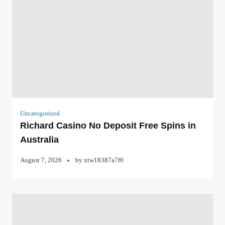
Uncategorized
Richard Casino No Deposit Free Spins in
Australia
August 7, 2026
by
xtw18387a7f0