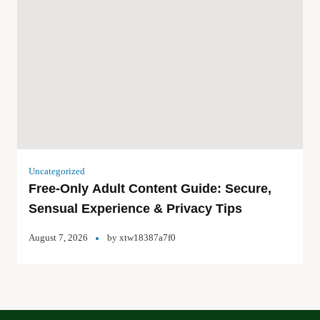
Uncategorized
Free-Only Adult Content Guide: Secure,
Sensual Experience & Privacy Tips
August 7, 2026
by
xtw18387a7f0