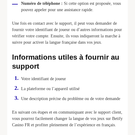
Numéro de téléphone :
Si cette option est proposée, vous
pouvez appeler pour une assistance rapide.
Une fois en contact avec le support, il peut vous demander de
fournir votre identifiant de joueur ou d’autres informations pour
vérifier votre compte. Ensuite, ils vous indiqueront la marche à
suivre pour activer la langue française dans vos jeux.
Informations utiles à fournir au
support
Votre identifiant de joueur
La plateforme ou l’appareil utilisé
Une description précise du problème ou de votre demande
En suivant ces étapes et en communiquant avec le support client,
vous pourrez facilement changer la langue de vos jeux sur Betify
Casino FR et profiter pleinement de l’expérience en français.