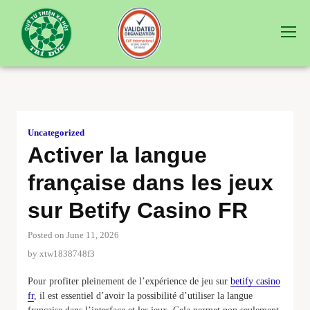
Uncategorized
Activer la langue
française dans les jeux
sur Betify Casino FR
Posted on June 11, 2026
by
xtw1838748f3
Pour profiter pleinement de l’expérience de jeu sur
betify casino
fr
, il est essentiel d’avoir la possibilité d’utiliser la langue