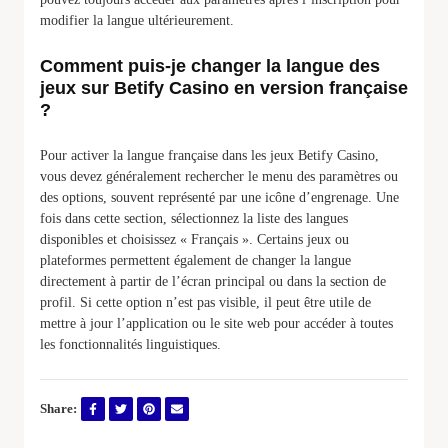
modifier la langue ultérieurement.
Comment puis-je changer la langue des
jeux sur Betify Casino en version française
?
Pour activer la langue française dans les jeux Betify Casino,
vous devez généralement rechercher le menu des paramètres ou
des options, souvent représenté par une icône d’engrenage. Une
fois dans cette section, sélectionnez la liste des langues
disponibles et choisissez « Français ». Certains jeux ou
plateformes permettent également de changer la langue
directement à partir de l’écran principal ou dans la section de
profil. Si cette option n’est pas visible, il peut être utile de
mettre à jour l’application ou le site web pour accéder à toutes
les fonctionnalités linguistiques.
Share: