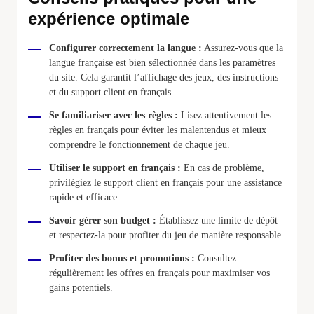
expérience optimale
Configurer correctement la langue :
Assurez-vous que la
langue française est bien sélectionnée dans les paramètres
du site. Cela garantit l’affichage des jeux, des instructions
et du support client en français.
Se familiariser avec les règles :
Lisez attentivement les
règles en français pour éviter les malentendus et mieux
comprendre le fonctionnement de chaque jeu.
Utiliser le support en français :
En cas de problème,
privilégiez le support client en français pour une assistance
rapide et efficace.
Savoir gérer son budget :
Établissez une limite de dépôt
et respectez-la pour profiter du jeu de manière responsable.
Profiter des bonus et promotions :
Consultez
régulièrement les offres en français pour maximiser vos
gains potentiels.