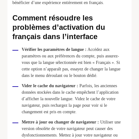
bénéficier d’une expérience entièrement en français.
Comment résoudre les
problèmes d’activation du
français dans l’interface
Vérifier les paramètres de langue :
Accédez aux
paramètres ou aux préférences du compte, puis assurez-
vous que la langue sélectionnée est bien « Français ». Si
cette option n’apparaît pas, essayez de changer la langue
dans le menu déroulant ou le bouton dédié.
Vider le cache du navigateur :
Parfois, les anciennes
données stockées dans le cache empêchent l’application
d’afficher la nouvelle langue. Videz le cache de votre
navigateur, puis rechargez la page pour voir si le
changement est pris en compte.
Mettre à jour ou changer de navigateur :
Utiliser une
version obsolète de votre navigateur peut causer des
dysfonctionnements. Mettez à jour votre navigateur ou