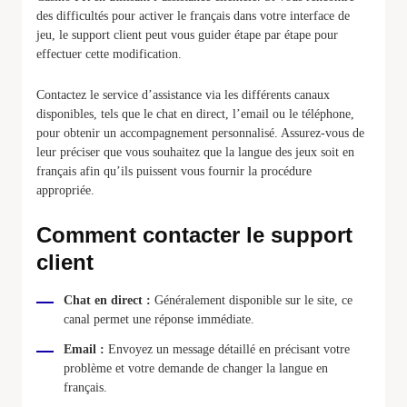
des difficultés pour activer le français dans votre interface de
jeu, le support client peut vous guider étape par étape pour
effectuer cette modification.
Contactez le service d’assistance via les différents canaux
disponibles, tels que le chat en direct, l’email ou le téléphone,
pour obtenir un accompagnement personnalisé. Assurez-vous de
leur préciser que vous souhaitez que la langue des jeux soit en
français afin qu’ils puissent vous fournir la procédure
appropriée.
Comment contacter le support
client
Chat en direct :
Généralement disponible sur le site, ce
canal permet une réponse immédiate.
Email :
Envoyez un message détaillé en précisant votre
problème et votre demande de changer la langue en
français.