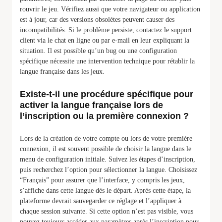
rouvrir le jeu. Vérifiez aussi que votre navigateur ou application
est à jour, car des versions obsolètes peuvent causer des
incompatibilités. Si le problème persiste, contactez le support
client via le chat en ligne ou par e-mail en leur expliquant la
situation. Il est possible qu’un bug ou une configuration
spécifique nécessite une intervention technique pour rétablir la
langue française dans les jeux.
Existe-t-il une procédure spécifique pour
activer la langue française lors de
l’inscription ou la première connexion ?
Lors de la création de votre compte ou lors de votre première
connexion, il est souvent possible de choisir la langue dans le
menu de configuration initiale. Suivez les étapes d’inscription,
puis recherchez l’option pour sélectionner la langue. Choisissez
“Français” pour assurer que l’interface, y compris les jeux,
s’affiche dans cette langue dès le départ. Après cette étape, la
plateforme devrait sauvegarder ce réglage et l’appliquer à
chaque session suivante. Si cette option n’est pas visible, vous
pouvez toujours accéder aux paramètres après l’inscription pour