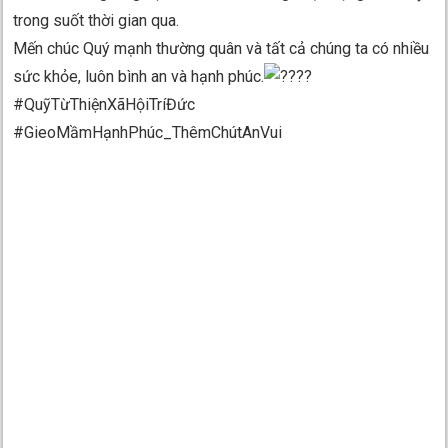
trong suốt thời gian qua.
Mến chúc Quý mạnh thường quân và tất cả chúng ta có nhiều
sức khỏe, luôn bình an và hạnh phúc.
#QuỹTừThiệnXãHộiTríĐức
#GieoMầmHạnhPhúc_ThêmChútAnVui